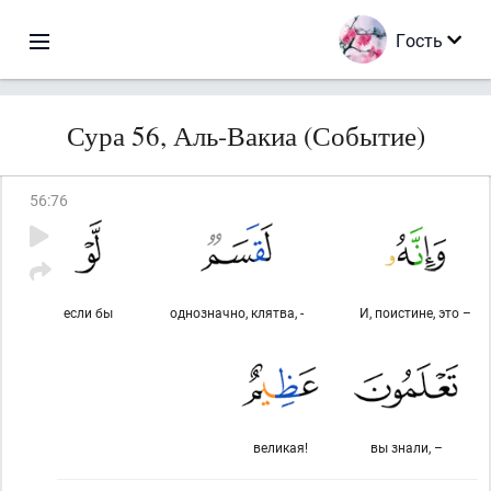
Гость
Сура 56, Аль-Вакиа (Событие)
56
:
76
если бы
однозначно, клятва, -
И, поистине, это –
великая!
вы знали, –