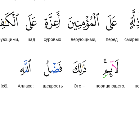
рующими,
над
суровых
верующими,
перед
смире
[её],
Аллаха:
щедрость
Это –
порицающего.
п