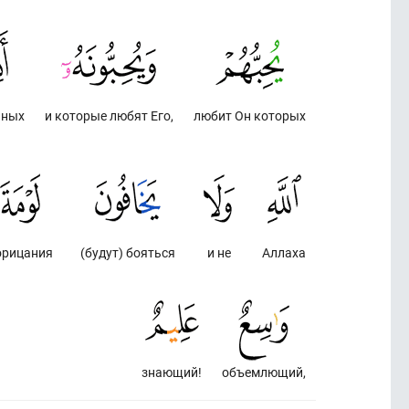
нных
и которые любят Его,
любит Он которых
орицания
(будут) бояться
и не
Аллаха
знающий!
объемлющий,