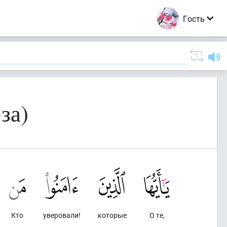
Гость
за)
Кто
уверовали!
которые
О те,