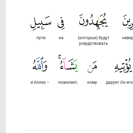
пути
на
(которые) будут
неве
усердствовать
и Аллах –
пожелает,
кому
дарует Он его 