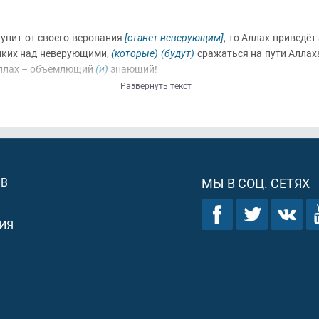
ступит от своего верования
[станет неверующим]
, то Аллах приведёт
иких над неверующими,
(которые)
(будут)
сражаться на пути Аллах
 Аллах – объемлющий
(и)
знающий!
Развернуть текст
ОВ
МЫ В СОЦ. СЕТЯХ
ИЯ