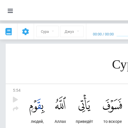
Сура
Джуз
00:00
/
00:00
Су
5
:
54
людей,
Аллах
приведёт
то вскоре