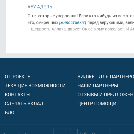
АБУ АДЕЛЬ
О те, которые уверовали! Если кто-нибудь из вас от
Его, смиренных
[милостивых]
перед верующими, вел
– щедрость Аллаха, дарует Он её, кому пожелает. И
О ПРОЕКТЕ
ВИДЖЕТ ДЛЯ ПАРТНЕР
ТЕКУЩИЕ ВОЗМОЖНОСТИ
НАШИ ПАРТНЕРЫ
КОНТАКТЫ
ОТЗЫВЫ И ПРЕДЛОЖЕН
СДЕЛАТЬ ВКЛАД
ЦЕНТР ПОМОЩИ
БЛОГ