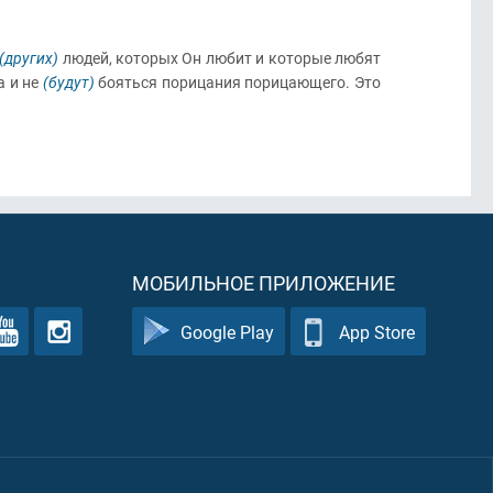
(других)
людей, которых Он любит и которые любят
а и не
(будут)
бояться порицания порицающего. Это
МОБИЛЬНОЕ ПРИЛОЖЕНИЕ
Google Play
App Store