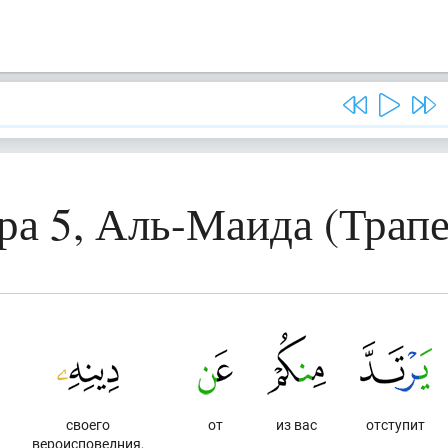
ра 5, Аль-Маида (Трапе
своего
от
из вас
отступит
вероисповедния,