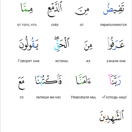
от того, что
слёз
от
переполняются
Говорят они:
истины.
из
узнали они
со
запиши же нас
Уверовали мы,
«Господь наш!