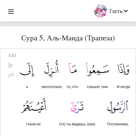
Гость
Сура 5, Аль-Маида (Трапеза)
5
:
83
к
ниспослано
то, что
слышат они
И когда
глаза их
(то) ты видишь, (как)
Посланнику,