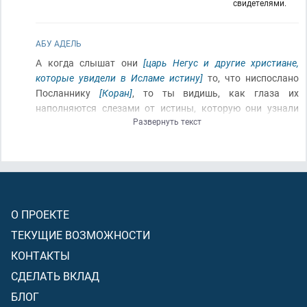
свидетелями.
АБУ АДЕЛЬ
А когда слышат они
[царь Негус и другие христиане,
которые увидели в Исламе истину]
то, что ниспослано
Посланнику
[Коран]
, то ты видишь, как глаза их
наполняются слезами от истины, которую они узнали
Развернуть текст
[убедившись в том, что это – книга, ниспосланная от
Аллаха]
. Говорят они: «
(О)
Господь наш! Мы уверовали,
запиши же нас
(вместе)
со свидетелями
[сделай нас из
общины пророка Мухаммада, чтобы мы, будучи в этой
общине, были свидетелями против других общин в День
Воскрешения]
!
О ПРОЕКТЕ
ТЕКУЩИЕ ВОЗМОЖНОСТИ
КОНТАКТЫ
СДЕЛАТЬ ВКЛАД
БЛОГ