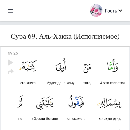
Гость
Сура 69, Аль-Хакка (Исполняемое)
69
:
25
его книга
будет дана кому
того,
А что касается
не
«О, если бы мне
он скажет:
в левую руку,