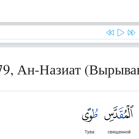
79, Ан-Назиат (Вырыв
Тува:
священной