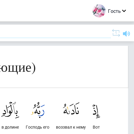
Гость
ающие)
в долине
Господь его
воззвал к нему
Вот