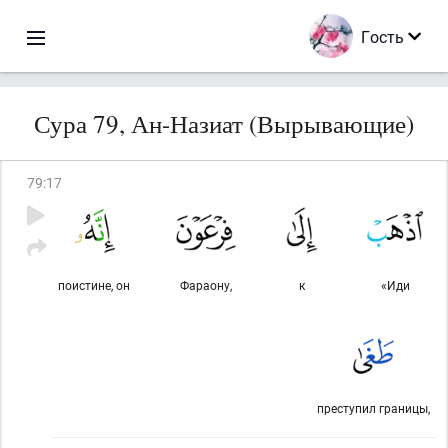
Гость
Сура 79, Ан-Назиат (Вырывающие)
79
:
17
поистине, он
Фараону,
к
«Иди
преступил границы,