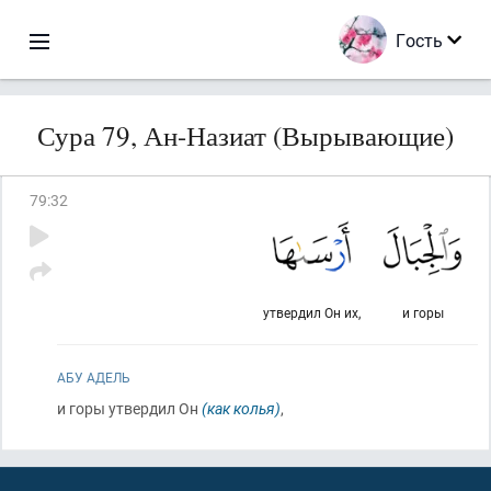
Гость
Сура 79, Ан-Назиат (Вырывающие)
79
:
32
утвердил Он их,
и горы
АБУ АДЕЛЬ
и горы утвердил Он
(как колья)
,