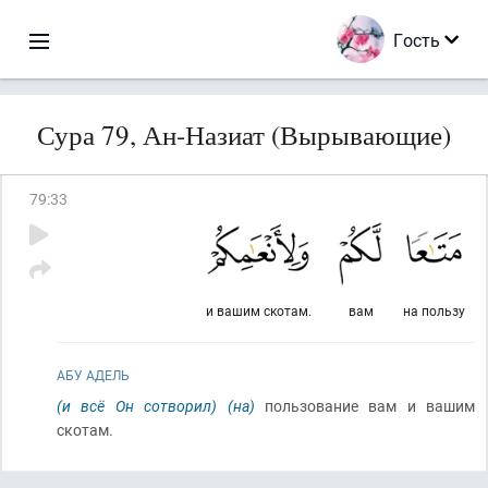
Гость
Сура 79, Ан-Назиат (Вырывающие)
79
:
33
и вашим скотам.
вам
на пользу
АБУ АДЕЛЬ
(и всё Он сотворил)
(на)
пользование вам и вашим
скотам.