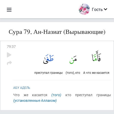
Гость
Сура 79, Ан-Назиат (Вырывающие)
79
:
37
преступал границы
(того), кто
А что же касается
АБУ АДЕЛЬ
Что же касается
(того)
кто преступал границы
(установленные Аллахом)