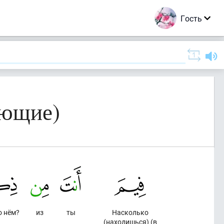
Гость
ающие)
о нём?
из
ты
Насколько
(находишься) (в