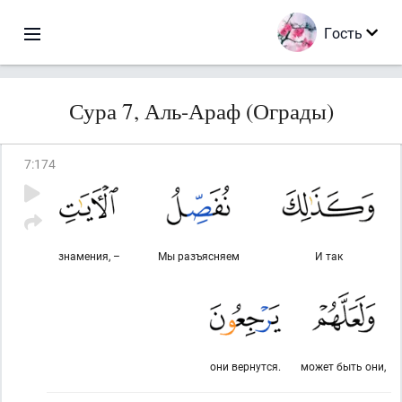
Гость
Сура 7, Аль-Араф (Ограды)
7
:
174
знамения, –
Мы разъясняем
И так
они вернутся.
может быть они,