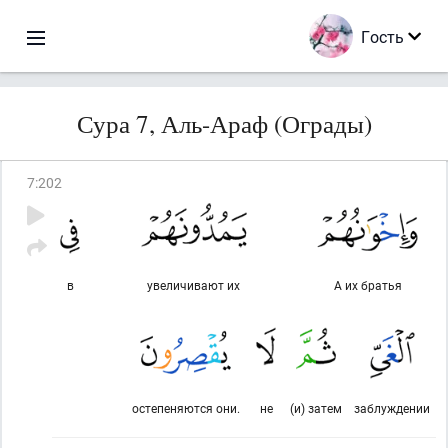
Гость
Сура 7, Аль-Араф (Ограды)
7
:
202
в
увеличивают их
А их братья
остепеняются они.
не
(и) затем
заблуждении