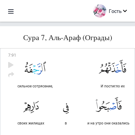
Гость
Сура 7, Аль-Араф (Ограды)
7
:
91
сильное сотрясение,
И постигло их
своих жилищах
в
и на утро они оказались