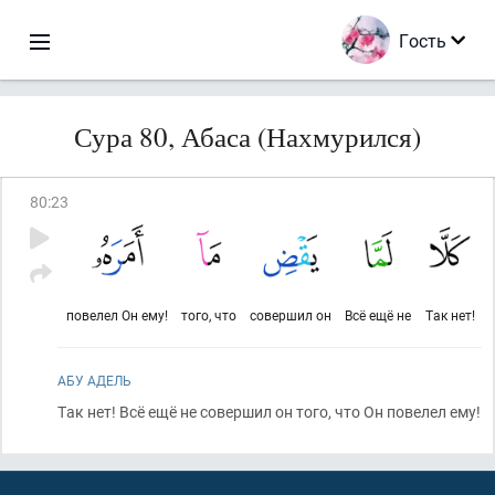
Гость
Сура 80, Абаса (Нахмурился)
80
:
23
повелел Он ему!
того, что
совершил он
Всё ещё не
Так нет!
АБУ АДЕЛЬ
Так нет! Всё ещё не совершил он того, что Он повелел ему!