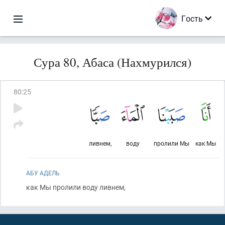
Гость
Сура 80, Абаса (Нахмурился)
80
:
25
ливнем,
воду
пролили Мы
как Мы
АБУ АДЕЛЬ
как Мы пролили воду ливнем,