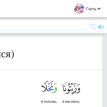
Гость
ся)
и пальмы,
и маслины,