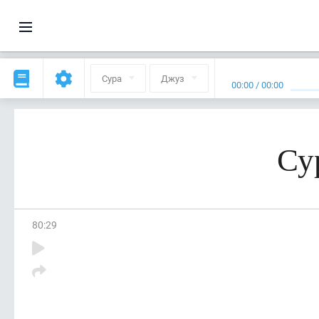
Сура
Джуз
00:00
/
00:00
Су
80
:
29