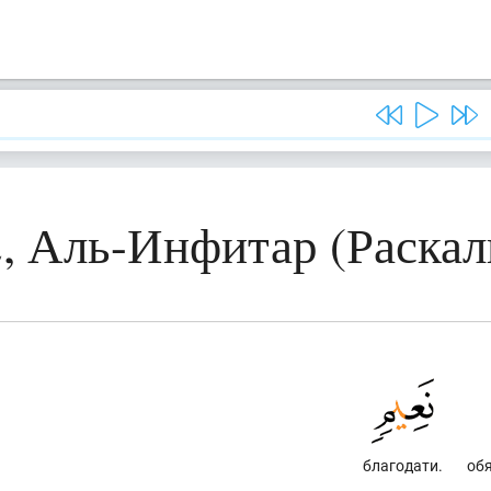
2, Аль-Инфитар (Раскал
благодати.
обя