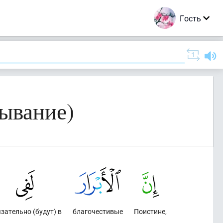
Гость
ывание)
зательно (будут) в
благочестивые
Поистине,