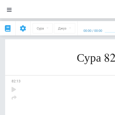
Сура
Джуз
00:00
/
00:00
Сура 8
82
:
13