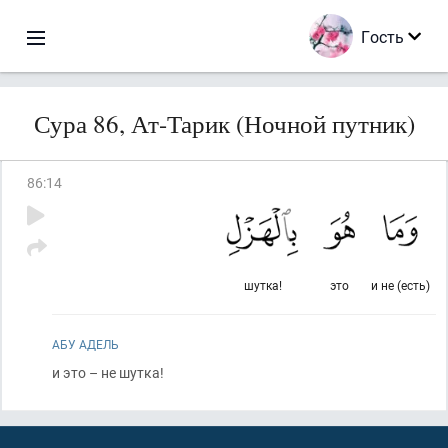
Гость
Сура 86, Ат-Тарик (Ночной путник)
86
:
14
шутка!
это
и не (есть)
АБУ АДЕЛЬ
и это – не шутка!