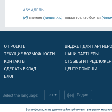
АБУ АДЕЛЬ
(И)
внемлет
(увещанию)
только тот, кто боится
(Аллах
О ПРОЕКТЕ
ВИДЖЕТ ДЛЯ ПАРТНЕР
ТЕКУЩИЕ ВОЗМОЖНОСТИ
НАШИ ПАРТНЕРЫ
КОНТАКТЫ
ОТЗЫВЫ И ПРЕДЛОЖЕН
СДЕЛАТЬ ВКЛАД
ЦЕНТР ПОМОЩИ
БЛОГ
Select the language:
RU
Радио
Вся информация на данном сайте публикуется вне рамок миссион