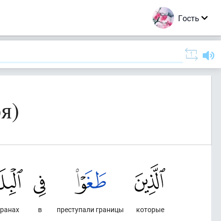
Гость
я)
транах
в
преступали границы
которые