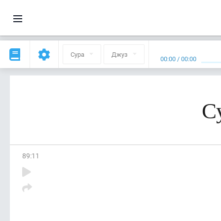
Сура
Джуз
00:00
/
00:00
С
89
:
11