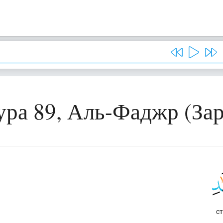
ура 89, Аль-Фаджр (Зар
с