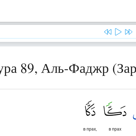
ура 89, Аль-Фаджр (Зар
в прах,
в прах