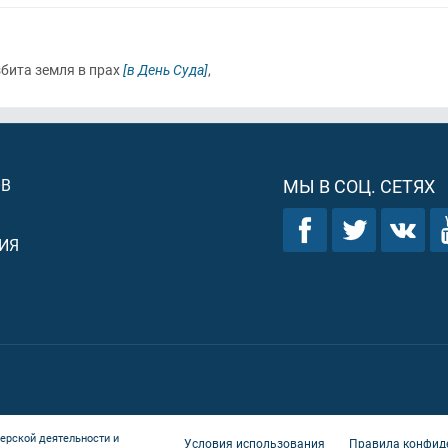
збита зeмля в прах
[в День Суда]
,
ОВ
МЫ В СОЦ. СЕТЯХ
ИЯ
ерской деятельности и
Условия использования
Правила конфид