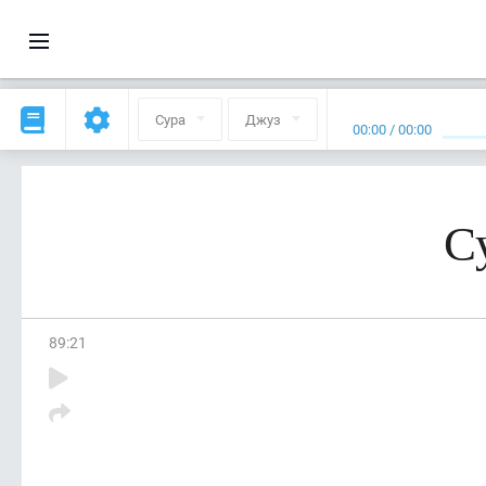
Сура
Джуз
00:00
/
00:00
С
89
:
21