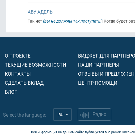
АБУ АДЕЛЬ
Taк нeт
[вы не должны так поступать]
! Koгдa бyдет pa
О ПРОЕКТЕ
ВИДЖЕТ ДЛЯ ПАРТНЕР
ТЕКУЩИЕ ВОЗМОЖНОСТИ
НАШИ ПАРТНЕРЫ
КОНТАКТЫ
ОТЗЫВЫ И ПРЕДЛОЖЕН
СДЕЛАТЬ ВКЛАД
ЦЕНТР ПОМОЩИ
БЛОГ
Select the language:
RU
Радио
Вся информация на данном сайте публикуется вне рамок миссион