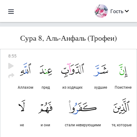
Гость
Сура 8, Аль-Анфаль (Трофеи)
8
:
55
Аллахом
пред
из ходящих
худшие
Поистине
не
и они
стали неверующими
те, которые