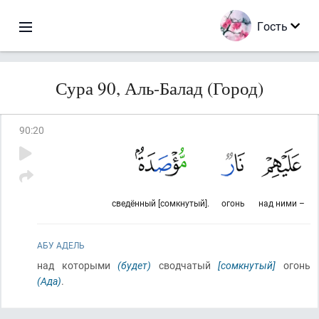
Гость
Сура 90, Аль-Балад (Город)
90
:
20
сведённый [сомкнутый].
огонь
над ними –
АБУ АДЕЛЬ
над которыми
(будет)
сводчатый
[сомкнутый]
огонь
(Ада)
.