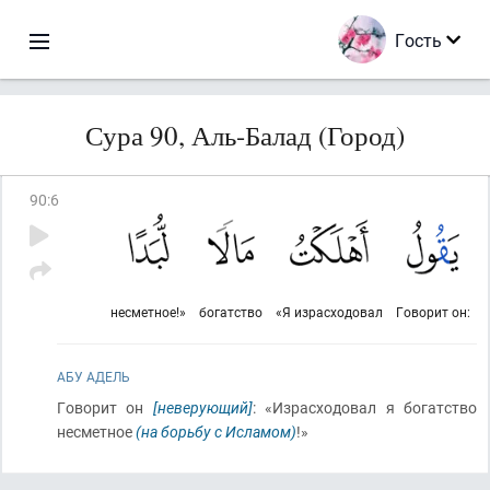
Гость
Сура 90, Аль-Балад (Город)
90
:
6
несметное!»
богатство
«Я израсходовал
Говорит он:
АБУ АДЕЛЬ
Говорит он
[неверующий]
: «Израсходовал я богатство
несметное
(на борьбу с Исламом)
!»