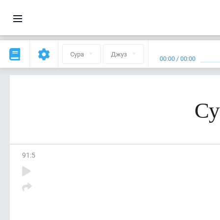
Сура
Джуз
00:00
/
00:00
Су
91
:
5