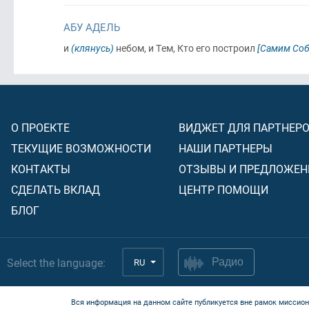
АБУ АДЕЛЬ
и
(клянусь)
небом, и Тем, Кто его построил
[Самим Соб
О ПРОЕКТЕ
ВИДЖЕТ ДЛЯ ПАРТНЕР
ТЕКУЩИЕ ВОЗМОЖНОСТИ
НАШИ ПАРТНЕРЫ
КОНТАКТЫ
ОТЗЫВЫ И ПРЕДЛОЖЕН
СДЕЛАТЬ ВКЛАД
ЦЕНТР ПОМОЩИ
БЛОГ
Select the language:
RU
Радио
Вся информация на данном сайте публикуется вне рамок миссион