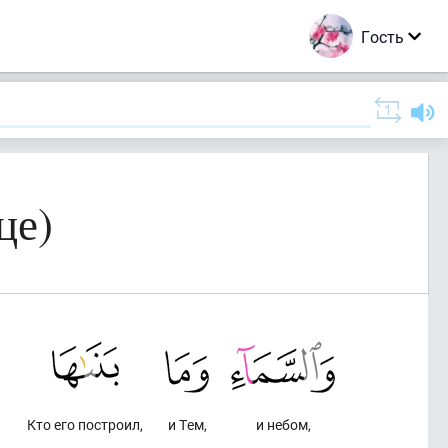
Гость
це)
Кто его построил,
и Тем,
и небом,