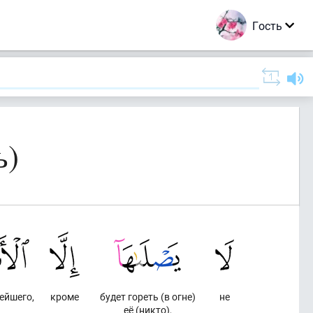
Гость
ь)
ейшего,
кроме
будет гореть (в огне)
не
её (никто),