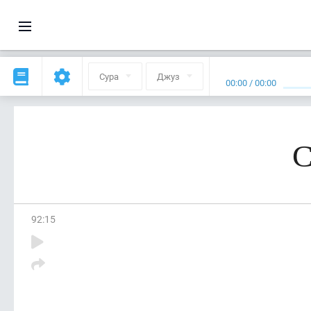
Сура
Джуз
00:00
/
00:00
С
92
:
15