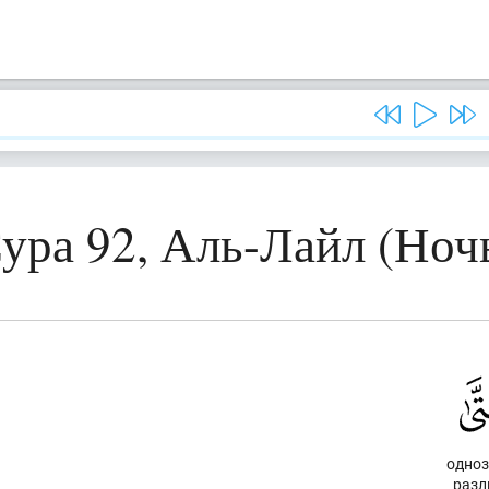
ура 92, Аль-Лайл (Ноч
одноз
разл