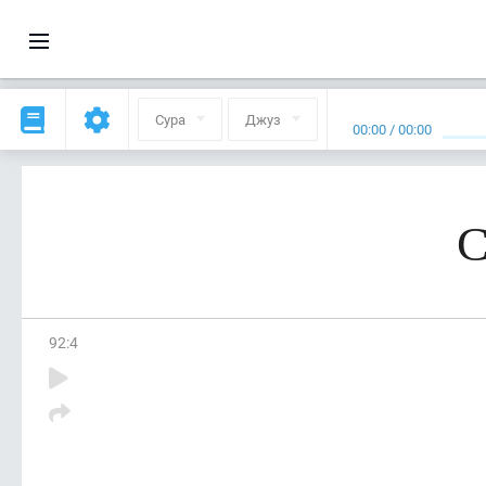
Сура
Джуз
00:00
/
00:00
С
92
:
4