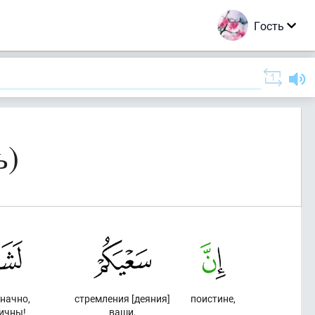
Гость
ь)
начно,
стремления [деяния]
поистине,
ичны!
ваши,