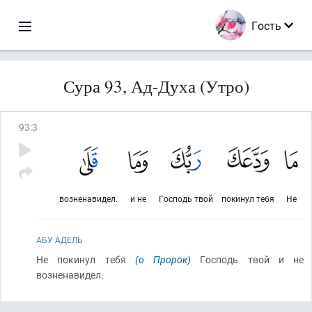
Гость
Сура 93, Ад-Духа (Утро)
93
:
3
возненавидел.
и не
Господь твой
покинул тебя
Не
АБУ АДЕЛЬ
Не покинул тебя
(о Пророк)
Господь твой и не
возненавидел.