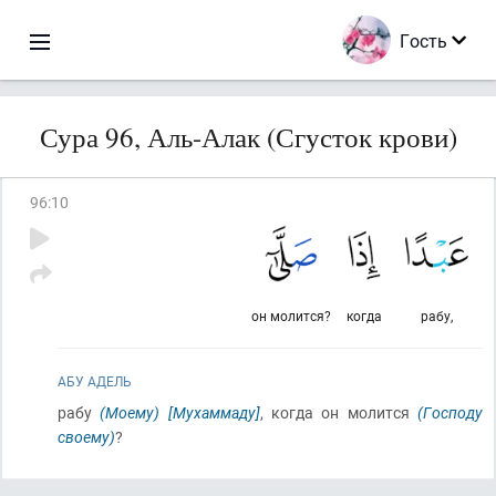
Гость
Сура 96, Аль-Алак (Сгусток крови)
96
:
10
он молится?
когда
рабу,
АБУ АДЕЛЬ
рабу
(Моему)
[Мухаммаду]
, когда он молится
(Господу
своему)
?