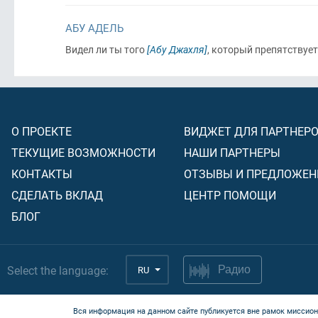
АБУ АДЕЛЬ
Видел ли ты того
[Абу Джахля]
, который препятствует
О ПРОЕКТЕ
ВИДЖЕТ ДЛЯ ПАРТНЕР
ТЕКУЩИЕ ВОЗМОЖНОСТИ
НАШИ ПАРТНЕРЫ
КОНТАКТЫ
ОТЗЫВЫ И ПРЕДЛОЖЕН
СДЕЛАТЬ ВКЛАД
ЦЕНТР ПОМОЩИ
БЛОГ
Select the language:
RU
Радио
Вся информация на данном сайте публикуется вне рамок миссион