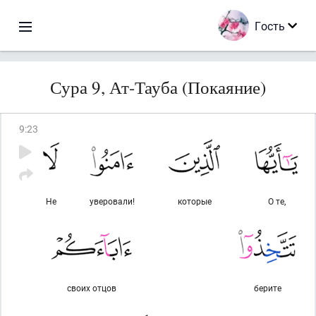
Гость
Сура 9, Ат-Тауба (Покаяние)
9
:
23
Не
уверовали!
которые
О те,
своих отцов
берите