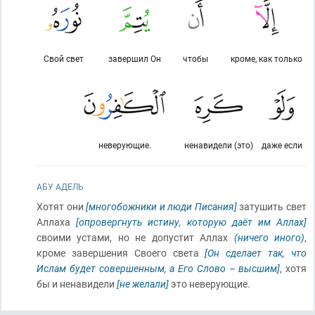
Свой свет
завершил Он
чтобы
кроме, как только
неверующие.
ненавидели (это)
даже если
АБУ АДЕЛЬ
Хотят они
[многобожники и люди Писания]
затушить свет
Аллаха
[опровергнуть истину, которую даёт им Аллах]
своими устами, но не допустит Аллах
(ничего иного)
,
кроме завершения Своего света
[Он сделает так, что
Ислам будет совершенным, а Его Слово – высшим]
, хотя
бы и ненавидели
[не желали]
это неверующие.