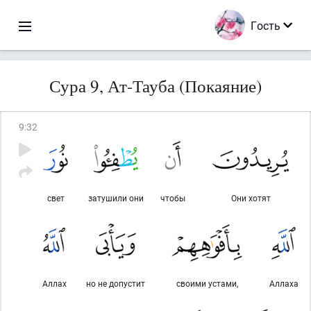
Гость
Сура 9, Ат-Тауба (Покаяние)
9
:
32
свет
затушили они
чтобы
Они хотят
Аллах
но не допустит
своими устами,
Аллаха