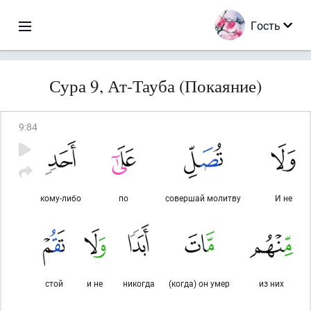
Гость
Сура 9, Ат-Тауба (Покаяние)
9
:
84
кому-либо
по
совершай молитву
И не
стой
и не
никогда
(когда) он умер
из них