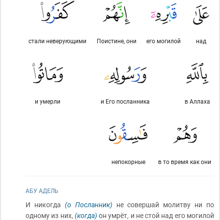
стали неверующими
Поистине, они
его могилой
над
и умерли
и Его посланника
в Аллаха
непокорные
в то время как они
АБУ АДЕЛЬ
И никогда
(о Посланник)
не совершай молитву ни по
одному из них,
(когда)
он умрёт, и не стой над его могилой