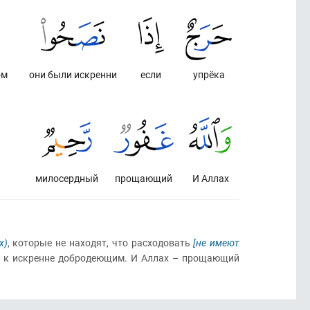
ом
они были искренни
если
упрёка
милосердный
прощающий
И Аллах
х)
, которые не находят, что расходовать
[не имеют
к искренне добродеющим. И Аллах – прощающий