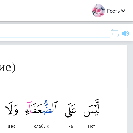
Гость
ие)
и не
слабых
на
Нет