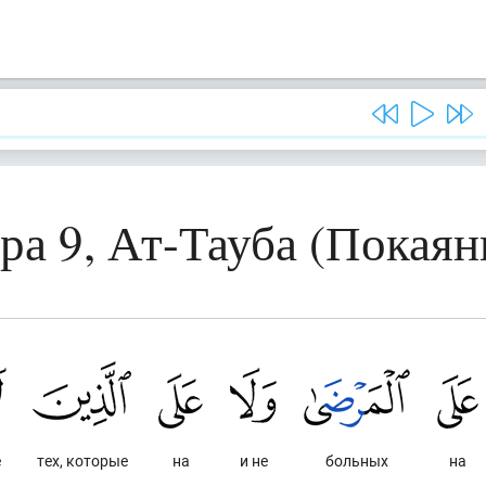
ра 9, Ат-Тауба (Покаян
е
тех, которые
на
и не
больных
на