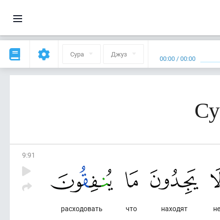
Сура
Джуз
00:00
/
00:00
Су
9
:
91
расходовать
что
находят
н