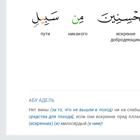
пути
никакого
искренне
добродеющи
АБУ АДЕЛЬ
Нет вины
(за то, что не вышли в поход)
ни на слаб
средства для похода]
, если они искренни пред Алл
(искренних)
(и)
милосердый
(к ним)
!