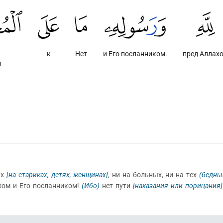
к
Нет
и Его посланником.
пред Аллах
м
ых
[на стариках, детях, женщинах]
, ни на больных, ни на тех
(бедны
ахом и Его посланником!
(Ибо)
нет пути
[наказания или порицания]