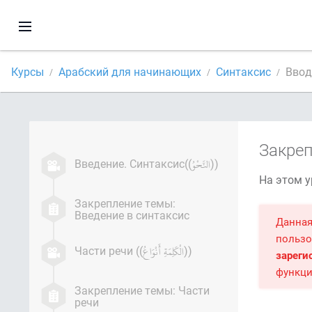
Курсы
Арабский для начинающих
Синтаксис
Ввод
Закреп
Введение. Синтаксис((
))
На этом у
Закрепление темы:
Введение в синтаксис
Данная
пользо
Части речи ((
))
зареги
функци
Закрепление темы: Части
речи