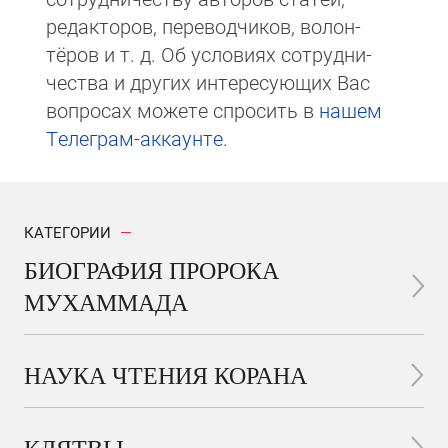
редакто­ров, пере­вод­чи­ков, волон­
тёров и т. д. Об ус­ло­виях сотрудни­
чест­ва и других интере­сую­щих Вас
вопросах мо­же­те спросить в
на­шем
Те­ле­грам-ак­каунте
.
КАТЕГОРИИ
БИОГРАФИЯ ПРОРОКА
МУХАММАДА
НАУКА ЧТЕНИЯ КОРАНА