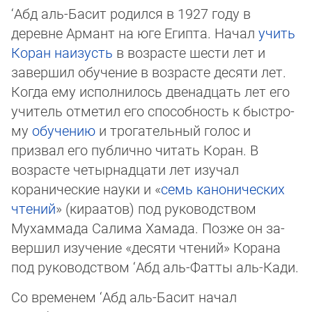
‘Абд аль-Басит родился в 1927 году в
деревне Армант на юге Египта. Начал
учить
Ко­ран наи­зусть
в возрасте шести лет и
завершил обучение в возрасте десяти лет.
Ког­да ему испол­нилось двенадцать лет его
учи­тель отметил его способность к быс­тро­
му
обу­чению
и трога­тельный голос и
призвал его публично читать Коран. В
возрас­те че­тыр­надцати лет изучал
коранические науки и «
семь ка­но­нических
чтений
» (кира­атов) под ру­ководством
Мухаммада Салима Хамада. Позже он за­
вер­шил изуче­ние «де­ся­ти чте­ний» Корана
под руководством ‘Абд аль-Фатты аль-Кади.
Со временем ‘Абд аль-Басит начал