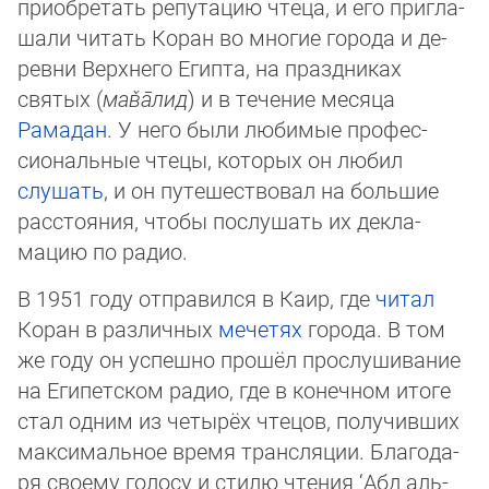
приобретать репутацию чтеца, и его пригла­
шали чи­тать Коран во многие города и де­
рев­ни Верхнего Египта, на празд­никах
святых (
ма­в̌а̄­лид
) и в те­чение месяца
Рамадан
. У него бы­ли любимые профес­
сиональ­ные чте­цы, ко­то­рых он любил
слушать
, и он путе­шествовал на большие
рас­стояния, чтобы пос­лу­шать их дек­ла­
мацию по радио.
В 1951 году отправился в Каир, где
читал
Коран в различных
мечетях
города. В том
же го­ду он успешно прошёл прослу­шивание
на Египетском радио, где в ко­неч­ном итоге
стал одним из че­ты­рёх чтецов, получивших
мак­си­маль­ное время трансляции. Бла­го­да­
ря своему голосу и стилю чтения ‘Абд аль-