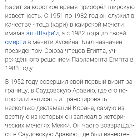
Басит за короткое время приобрёл широ­кую
из­вест­ность. С 1951 по 1982 год он слу­жил в
качестве чтеца (кари) в ка­ир­ской мече­ти
има­ма
аш-Шафи‘и
, а с 1982 года до своей
смерти
в мечети Хусейна. Был на­зна­чен
пре­зи­дентом Союза чте­цов Египта, уч­
реждён­ного ре­шением Пар­ламента Егип­та в
1983 го­ду.
В 1952 году совершил свой пер­вый визит за
границу, в Сау­дов­скую Аравию, где его по­
про­си­ли записать и транс­ли­ро­вать
несколько декла­маций Корана, самую из­
вест­ную из ко­торых он записал в истори­
ческих мечетях Мекки. Он часто возвра­щал­
ся в Са­удов­скую Аравию, где был известен