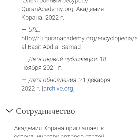
[Электронный ресурс] //
QuranAcademy.org: Академия
Корана. 2022 г.
URL:
http://ru.quranacademy.org/encyclopedia/a
al-Basit-Abd-al-Samad
Дата первой публикации
: 18
ноября 2021 г.
Дата обновления
: 21 декабря
2022 г. [
archive.org
]
Сотрудничество
Академия Корана при­гла­ша­ет к
сотруд­ни­чест­ву авторов статей,