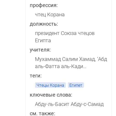
профессия:
чтец Корана
должность:
президент Союза чтецов
Египта
учителя:
Мухаммад Салим Хамад, ‘Абд
аль-Фатта аль-Кади…
теги:
Чтецы Корана
Египет
ключевые слова:
Абду-ль-Басит Абду-с-Самад
см. также: