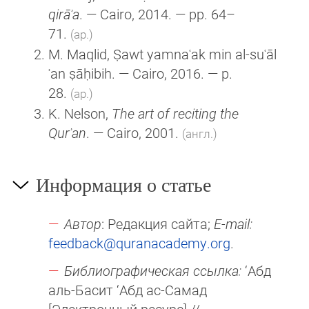
qirāʾa
. — Cairo, 2014. — pp. 64–
71.
(ар.)
M. Maqlid, Ṣawt yamnaʿak min al-suʿāl
ʿan ṣāḥibih. — Cairo, 2016. — p.
28.
(ар.)
K. Nelson,
The art of reciting the
Qurʾan
. — Cairo, 2001.
(англ.)
Информация о статье
Автор
: Редакция сайта;
E-mail:
feedback@quranacademy.org
.
Библиографическая ссылка:
‘Абд
аль-Басит ‘Абд ас-Самад