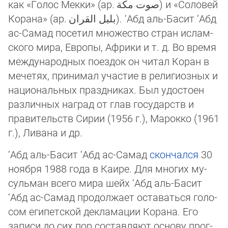
как «Голос Мекки» (ар.
صوت مكة
‎) и «Соло­вей
Ко­рана» (ар.
بلبل القران
‎). ‘Абд аль-Басит ‘Абд
ас-Самад посетил множество стран ислам­
ско­го ми­ра, Ев­ропы, Африки и т. д. Во время
между­народных поездок он читал Коран в
мече­тях, принимал участие в религи­озных и
нацио­нальных празд­ни­ках. Был удостоен
раз­лич­ных наград от глав госу­дарств и
прави­тельств Сирии (1956 г.), Марокко (1961
г.), Ли­ва­на и др.
‘Абд аль-Басит ‘Абд ас-Самад
скончался
30
ноября 1988 года в Каире. Для многих му­
суль­ман всего мира шейх ‘Абд аль-Басит
‘Абд ас-Самад продолжает ос­та­ваться го­ло­
сом египетской де­кла­мации Корана. Его
записи до сих пор со­ставляют основу прог­