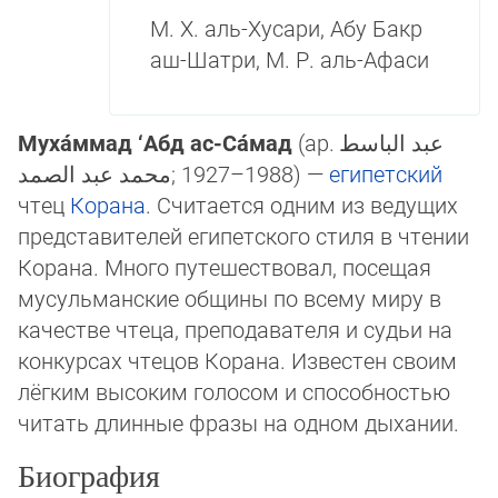
М. Х. аль-Хусари, Абу Бакр
аш-Шатри, М. Р. аль-Афаси
Муха́ммад ‘Абд ас-Са́мад
(ар.
عبد الباسط
محمد عبد الصمد
‎; 1927–1988) —
еги­пет­ский
чтец
Корана
. Считается одним из ведущих
представителей еги­петского сти­ля в чтении
Корана. Много путешествовал, посещая
мусульманские общины по все­му ми­ру в
качестве чтеца, препо­да­ва­теля и судьи на
кон­кур­сах чтецов Ко­ра­на. Из­вес­тен сво­им
лёгким высоким го­ло­сом и спо­соб­ностью
читать длинные фра­зы на од­ном ды­ха­нии.
Биография