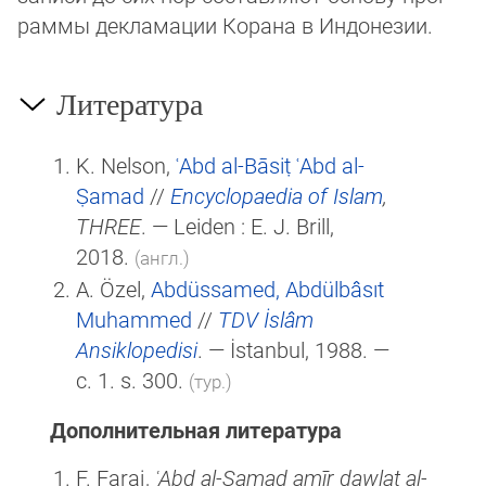
рам­мы декламации Корана в Ин­до­незии.
Литература
K. Nelson,
ʿAbd al-Bāsiṭ ʿAbd al-
Ṣamad
//
Encyclopaedia of Islam
,
THREE
. — Leiden :
E. J. Brill
,
2018.
(англ.)
A. Özel,
Abdüssamed, Abdülbâsıt
Muhammed
//
TDV İslâm
Ansiklopedisi
. — İstanbul, 1988. —
c. 1. s. 300.
(тур.)
Дополнительная литература
F. Faraj,
ʿAbd al-Ṣamad amīr dawlat al-