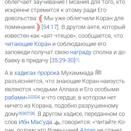
облегчает заучивание Писания для того, кто
ис­крен­не стремится к этому ради Его
довольства:
Мы уже облегчили Коран для
по­ми­на­ния
54:17
. В другом аяте, который
известен как «аят чтецов», сообщается, что
чи­таю­щие Коран
и соблюдающие его
заповеди получат свою
награду
сполна и до­
бав­ку в при­да­чу [
35:29-30
]
.
А в
хадисах
пророка
Мухаммада
ﷺ
разъясняется, что знающие Коран наизусть
яв­ля­ют­ся «людьми Аллаха и Его особыми
рабами
»
и что сердце, в котором нет
ниче­го из Ко­рана, подобно разрушенному
дому
. В другом хадисе, переданном со
слов
Ибн Мас‘уда
, говорится: «
Читайте Ко­
ран, потому что Всевышний
Аллах
не станет