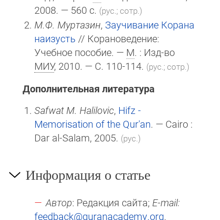
2008. — 560 с.
(рус.; сотр.)
М.Ф. Муртазин
,
Заучивание Корана
наизусть
// Корановедение:
Учебное пособие. —
М
. : Изд-во
МИУ
, 2010. — С. 110-114.
(рус.; сотр.)
Дополнительная литература
Safwat M. Halilovic
,
Hifz -
Memorisation of the Qur'an
. — Cairo :
Dar al-Salam, 2005.
(рус.)
Информация о статье
Автор
: Редакция сайта;
E-mail:
feedback@quranacademy.org
.