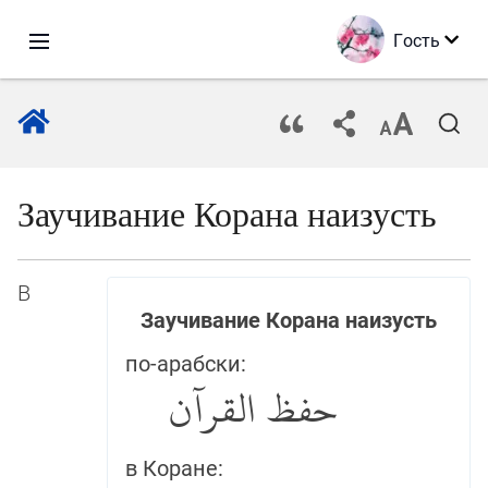
Гость
Заучивание Корана наизусть
В
Заучивание Корана наизусть
по-арабски:
حفظ القرآن
в Коране: