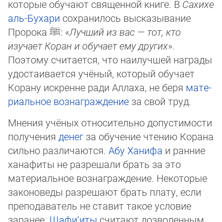
которые обучают священной книге. В
Сахихе
аль-Бухари
сохранилось высказывание
Пророка
ﷺ
: «
Лучший из вас — тот, кто
изучает Коран и обучает ему других
».
Поэтому считается, что наилучшей награды
удостаивается учёный, который обучает
Корану искренне ради Аллаха, не беря
ма­те­
ри­аль­ное вознаграждение
за свой труд.
Мнения учёных относительно допустимости
получения
денег
за обучение чтению Корана
сильно различаются.
Абу Ханифа
и ранние
ханафиты не разрешали брать за это
материальное вознаграждение. Некоторые
законоведы разрешают брать пла­ту, если
преподаватель не ставит такое условие
заранее.
Шафи‘иты
считают дозволенным