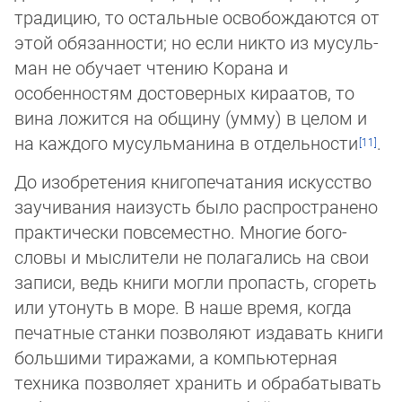
традицию, то остальные освобождаются от
этой обязанности; но если никто из му­суль­
ман не обучает чтению Корана и
особенностям достоверных кираатов, то
вина ложится на общину (умму) в целом и
на каж­до­го мусульманина в отдельности
.
До изобретения книгопечатания искусство
заучивания наизусть было распространено
практически повсеместно. Многие бо­го­
словы и мыслители не полагались на свои
записи, ведь книги могли пропасть, сгореть
или утонуть в море. В наше вре­мя, ког­да
печатные станки позволяют издавать книги
большими тиражами, а компьютерная
техника позволяет хранить и об­ра­ба­ты­вать