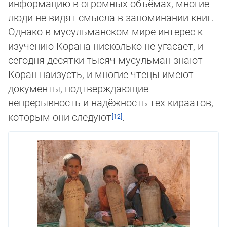
информацию в огромных объёмах, многие
люди не видят смысла в запоминании книг.
Однако в мусуль­ман­ском мире интерес к
изучению Корана нисколько не угасает, и
сегодня десятки тысяч мусульман знают
Коран наи­зусть, и мно­гие чте­цы имеют
документы, подтверждающие
непрерывность и надёжность тех кираатов,
которым они сле­ду­ют
.