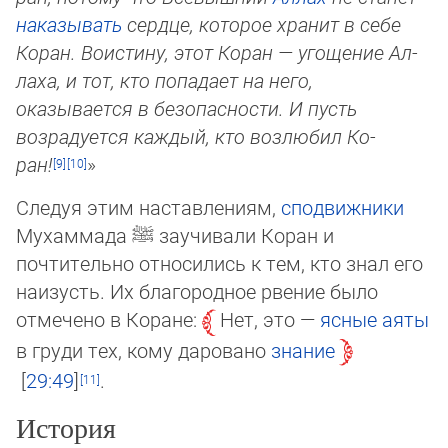
на­ка­зывать
сердце, которое хранит в себе
Коран. Воистину, этот Коран — уго­ще­ние Ал­
ла­ха, и тот, кто попадает на него,
оказывается в безопасности. И пусть
возрадуется каж­дый, кто возлюбил Ко­
ран!
»
Следуя этим наставлениям,
сподвижники
Мухаммада
ﷺ
заучивали Коран и
почтительно относились к тем, кто знал его
на­изусть. Их благородное рвение было
отмечено в Коране:
Нет, это —
ясные аяты
в груди тех, кому даровано
знание
29:49
.
История