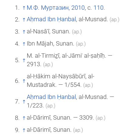
М.Ф. Муртазин, 2010
, с.
110
.
Aḥmad Ibn Ḥanbal
, al-Musnad.
(ар.)
al-Nasāʾī, Sunan.
(ар.)
Ibn Mājah, Sunan.
(ар.)
M. al-Tirmiẕī, al-Jāmiʿ al-ṣaḥīḥ. —
2913.
(ар.)
al-Ḥākim al-Naysābūrī, al-
Mustadrak. — 1/554.
(ар.)
Aḥmad Ibn Ḥanbal
, al-Musnad. —
1/223.
(ар.)
al-Dārimī, Sunan. — 3309.
(ар.)
al-Dārimī, Sunan.
(ар.)