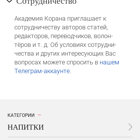
Сотрудничество
Академия Корана при­гла­ша­ет к
сотруд­ни­чест­ву авторов статей,
редакто­ров, пере­вод­чи­ков, волон­
тёров и т. д. Об ус­ло­виях сотрудни­
чест­ва и других интере­сую­щих Вас
вопросах мо­же­те спросить в
на­шем
Те­ле­грам-ак­каунте
.
КАТЕГОРИИ
НАПИТКИ