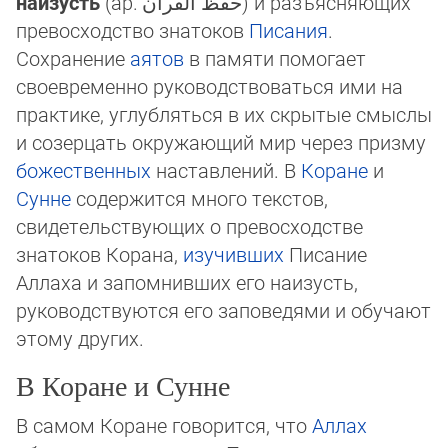
наизусть
(ар.
حفظ القرآن
‎) и разъясняющих
превосходство знатоков
Писания
.
Сохранение
аятов
в памяти помогает
своевременно руководствоваться ими на
практике, углуб­ляться в их скрытые смыслы
и созерцать окружающий мир через призму
божест­вен­ных
наставлений. В
Коране
и
Сунне
содержится много текстов,
свидетель­ствующих о превосходстве
знатоков Корана,
изучивших
Писание
Аллаха и запомнивших его наи­зусть,
руководствуются его заповедями и обучают
этому других.
В Коране и Сунне
В самом Коране говорится, что
Аллах