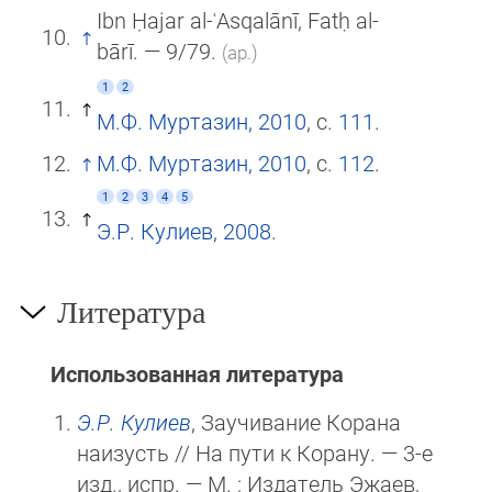
Ibn Ḥajar al-ʿAsqalānī, Fatḥ al-
bārī. — 9/79.
(ар.)
1
2
М.Ф. Муртазин, 2010
, с.
111
.
М.Ф. Муртазин, 2010
, с.
112
.
1
2
3
4
5
Э.Р. Кулиев, 2008
.
Литература
Использованная литература
Э.Р. Кулиев
, Заучивание Корана
наизусть // На пути к Корану. — 3-е
изд., испр. —
М
. : Издатель Эжаев,