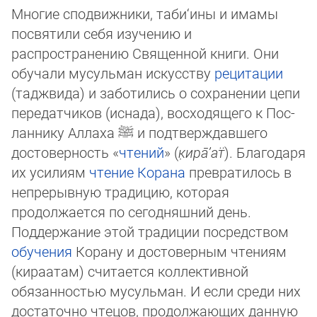
Многие сподвижники, таби‘ины и имамы
посвятили себя изучению и
распространению Священной книги. Они
обучали му­суль­ман искусству
рецитации
(таджвида) и заботились о сохранении цепи
передатчиков (иснада), восходящего к Пос­
лан­ни­ку Аллаха
ﷺ
и подтверждавшего
достоверность «
чтений
» (
к̣ира̄’ат̈
). Благодаря
их усилиям
чтение Корана
пре­вра­ти­лось в
не­пре­рыв­ную традицию, которая
продолжается по сегодняшний день.
Поддержание этой традиции посред­ст­вом
обу­че­ния
Корану и достоверным чтениям
(кираатам) считается коллективной
обязанностью мусульман. И если среди них
дос­та­точ­но чтецов, продолжающих данную