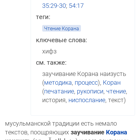
35:29-30
;
54:17
теги:
Чтение Корана
ключевые слова:
хифз
см. также:
заучивание Корана наизусть
(
методика
,
процесс
),
Коран
(
печатание
,
рукописи
,
чтение
,
история,
ниспослание
, текст)
мусульманской традиции есть немало
текстов, поощряющих
заучи­вание
Корана