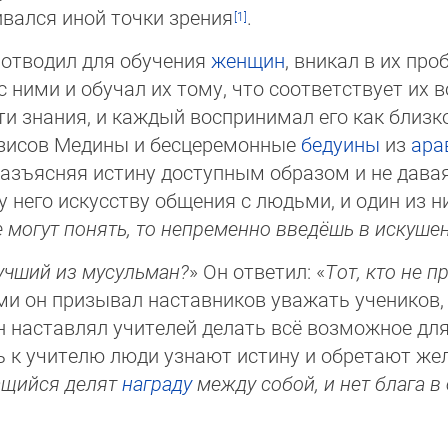
вался иной точки зрения
.
отводил для обучения
женщин
, вникал в их про
с ними и обучал их тому, что соответствует их в
и знания, и каждый воспринимал его как близког
оазисов Медины и бесцеремонные
бедуины
из
ара
разъясняя истину доступным образом и не давая 
 него искусству общения с людьми, и один из н
е могут понять, то непременно введёшь в искуше
учший из мусульман?
» Он ответил: «
Тот, кто не 
 он призывал наставников уважать учеников, це
 наставлял учителей делать всё возможное для 
ь к учителю люди узнают истину и обретают жел
ащийся делят
награду
между собой, и нет блага 