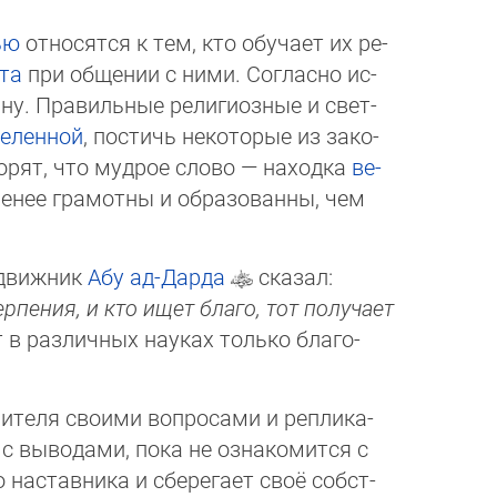
ью
относятся к тем, кто обучает их ре­
та
при общении с ними. Согласно ис­
ину. Правильные религиозные и свет­
еленной
, постичь некоторые из за­ко­
орят, что мудрое слово — находка
ве­
 менее грамотны и образованны, чем
одвижник
Абу ад-Дарда
ска­зал:
ния, и кто ищет благо, тот по­лу­чает
 в различных науках только бла­го­
теля своими вопросами и реп­ли­ка­
 выводами, пока не ознако­мит­ся с
наставника и сберегает своё соб­ст­