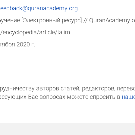
feedback@quranacademy.org
.
учение [Электронный ресурс] // QuranAcademy.or
encyclopedia/article/talim
нтября 2020 г.
д­ни­чест­ву авторов статей, редакто­ров, пере­вод­
ре­сую­щих Вас вопросах мо­же­те спросить в
на­ш