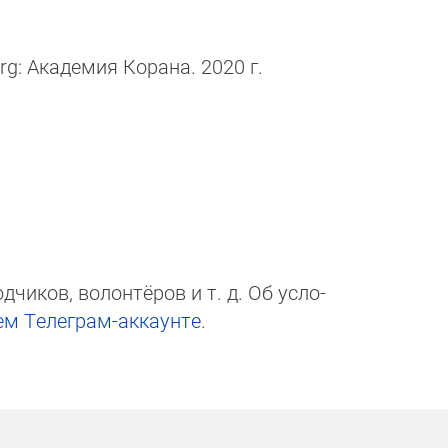
g: Академия Корана. 2020 г.
чи­ков, волон­тёров и т. д. Об ус­ло­
ем Те­ле­грам-ак­каунте
.