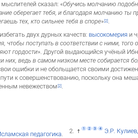
 мыслителей сказал: «
Обучись молчанию подобно
ание оберегает тебя, и благодаря молчанию ты пр
егаешь тех, кто сильнее тебя в споре
»
.
избегать двух дурных качеств:
высокомерия
и ч
, чтобы поступать в соответствии с ними, того о
ляют гордости
». Другой выдающийся учёный Ибн 
и них, ведь в самом низком месте собирается б
 свои ошибки и не обольщается своими достиже
 пути к совершенствованию, поскольку она меш
твенным невежеством
.
1
2
3
4
Э.Р. Кулиев
Исламская педагогика
.