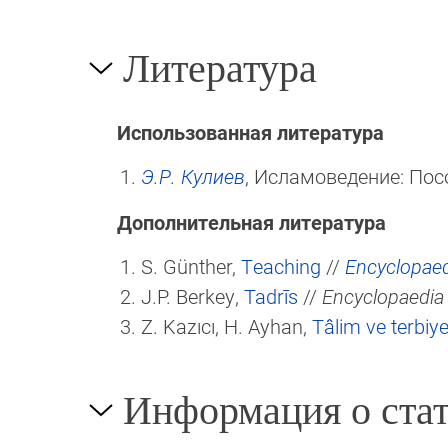
Литература
Использованная литература
Э.Р. Кулиев
, Исламоведение: Посо
Дополнительная литература
S. Günther,
Teaching
//
Encyclopaed
J.P. Berkey,
Tadrīs
//
Encyclopaedia 
Z. Kazıcı, H. Ayhan,
Tâlim ve terbiy
Информация о стат