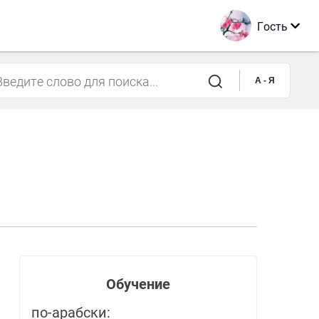
Гость
A - Я
Обучение
по-арабски: