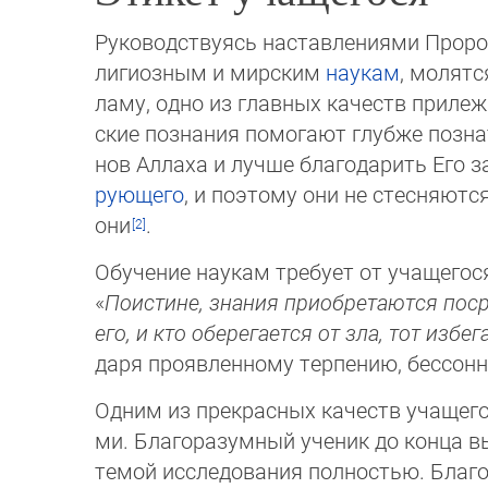
Руководствуясь наставлениями Прор
лигиозным и мирским
наукам
, молят
ламу, одно из главных качеств прилеж
ские познания помогают глубже позна
нов Аллаха и лучше благодарить Его 
рую­щего
, и поэтому они не стесняютс
они
.
Обучение наукам требует от учащегос
«
Поистине, знания приобретаются посре
его, и кто оберегается от зла, тот избег
даря проявленному терпению, бессон
Одним из прекрасных качеств учащегос
ми. Благоразумный ученик до конца вы
темой исследования полностью. Благод