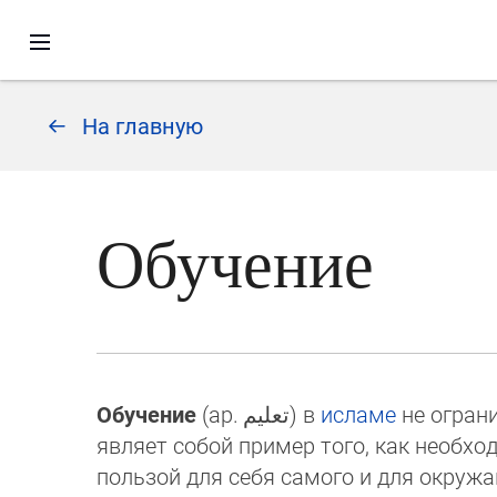
На главную
Обучение
Обучение
(ар.
تعليم
‎) в
исламе
не огран
являет собой пример того, как необхо
пользой для себя самого и для окру­ж