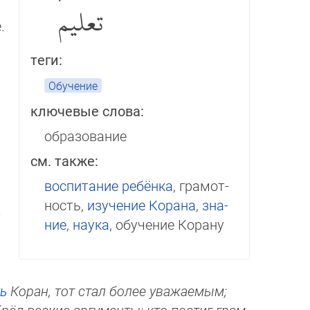
تعليم
.
теги:
Обучение
ключевые слова:
образование
см. также:
воспитание ребёнка
, гра­мот­
ность,
изучение Ко­ра­на
,
зна­
­
ние
,
наука
, обучение Корану
ь
Коран, тот стал более ува­жае­мым;