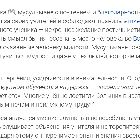
ока
ﷺ
, мусульмане с почтением и
благодарност
ся за своих учителей и соблюдают правила
этике
ного ученика — искреннее желание постичь ист
ть смысл бытия, осознать место человека во
Вс
за оказанные человеку милости. Мусульмане гов
я учиться мудрости даже у тех людей, которые
я терпения, усидчивости и внимательности. Сп
дством обучения, а выдержка — посредством терпе
ает его
». Многие учёные достигли больших высот
ным ночам и прилежному труду
.
я является умение слушать и не перебивать учи
слушивает объяснения учителя и не торопится с
аря этому он перенимает опыт и знания своего 