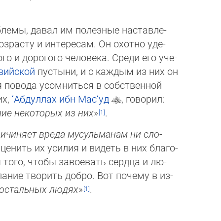
блемы, давал им полезные на­став­ле­
озрасту и интересам. Он охотно уде­
о и дорогого человека. Среди его уче­
вийской
пустыни, и с каждым из них он
повода усомниться в соб­ст­вен­ной
их,
‘Абдуллах ибн Мас‘уд
, го­во­рил:
ние некоторых из них
»
.
причиняет вреда мусульманам ни сло­
нить их усилия и видеть в них бла­го­
того, чтобы завоевать сердца и лю­
ание творить добро. Вот почему в из­
в остальных людях
»
.