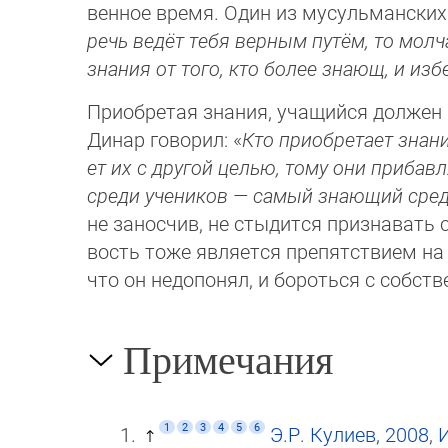
вен­ное время. Один из мусульманских
речь ведёт тебя верным путём, то молч
знания от того, кто более знающ, и изб
Приобретая знания, учащийся должен 
Динар говорил: «
Кто приобретает знания
ет их с другой целью, тому они прибав
среди учеников — самый знающий сред
не заносчив, не стыдится признавать
вость тоже является препятствием на
что он недопонял, и бороться с собс
Примечания
1
2
3
4
5
6
Э.Р. Кулиев, 2008
,