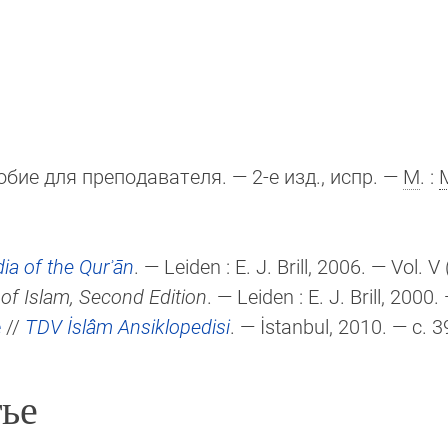
бие для преподавателя. — 2-е изд., испр. —
М
. :
ia of the Qurʾān
. — Leiden :
E. J. Brill
, 2006. — Vol. V
of Islam, Second Edition
. — Leiden :
E. J. Brill
, 2000. 
e
//
TDV İslâm Ansiklopedisi
. — İstanbul, 2010. — c. 3
ье