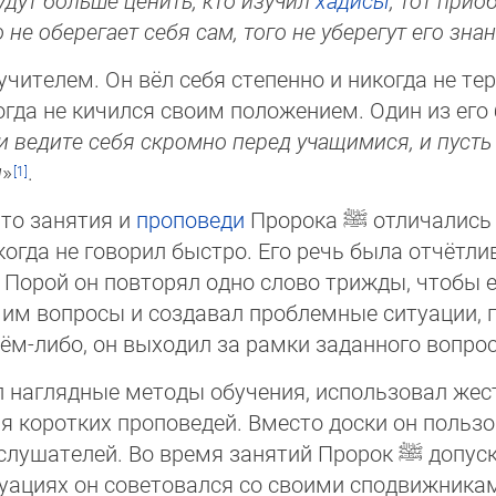
удут больше ценить; кто изучил
хадисы
, тот прио
то не оберегает себя сам, того не уберегут его зна
ителем. Он вёл себя степенно и никогда не тер
когда не кичился своим положением. Один из ег
и ведите себя скромно перед учащимися, и пусть 
и
»
.
что занятия и
проповеди
Пророка
ﷺ
отличались 
огда не говорил быстро. Его речь была отчётли
 Порой он повторял одно слово трижды, чтобы ег
 им вопросы и создавал проблемные ситуации, п
чём-либо, он выходил за рамки заданного вопро
 наглядные методы обучения, использовал жес
мя коротких проповедей. Вместо доски он польз
х слушателей. Во время занятий Пророк
ﷺ
допуск
уациях он советовался со своими сподвижниками