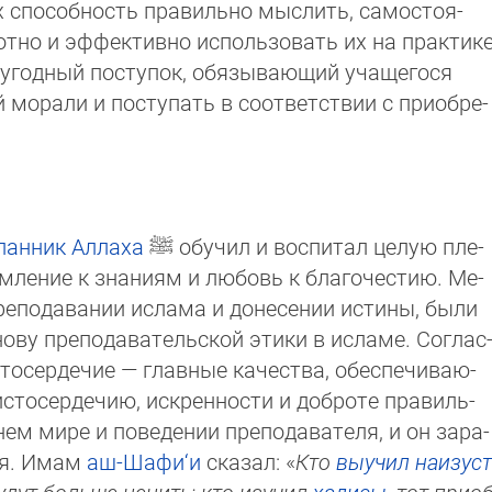
х способность правильно мыслить, само­стоя­
мотно и эффективно использовать их на прак­ти­ке
угодный поступок, обя­зы­ваю­щий учащегося
­ра­ли и поступать в соответствии с при­об­ре­
ланник
Аллаха
ﷺ
обучил и воспитал целую пле­
емление к знаниям и любовь к благочестию. Ме­
реподавании ислама и донесении истины, бы­ли
нову преподавательской этики в исламе. Сог­лас
тосердечие — главные качества, обеспе­чи­ваю­
стосердечию, искренности и доброте пра­виль­
м мире и поведении преподавателя, и он за­ра­
ся. Имам
аш-Шафи‘и
сказал: «
Кто
выучил наизуст