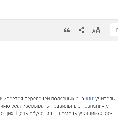
ичивается передачей полезных
знаний
: учитель
димо реали­зо­вы­вать правильные познания с
аю­щих. Цель обучения — помочь учащимся ос­