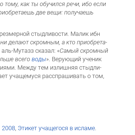
 тому, как ты обучился речи, ибо если
иобретаешь две вещи: по­лу­ча­ешь
резмерной стыдливости. Малик ибн
ни делают скромным, а кто при­об­ре­та­
аль-Мутазз сказал: «
Самый скром­ный
ольше всего
воды
». Верующий уче­ник
ниями. Между тем излишняя стыд­ли­
ает учащемуся расспрашивать о том,
, 2008
,
Этикет учащегося в исламе
.