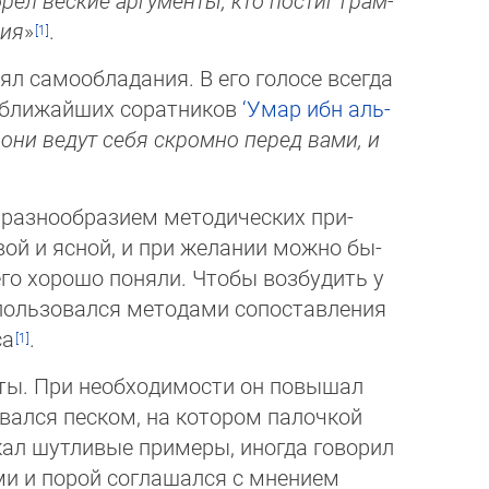
брёл веские аргументы; кто пос­тиг грам­
ния
»
.
ял самообладания. В его голосе всегда
о ближайших соратников
‘Умар ибн аль-
они ведут себя скромно перед вами, и
разнообразием методических при­
вой и ясной, и при желании можно бы­
о хорошо поняли. Чтобы воз­бу­дить у
ользовался методами со­пос­тав­ления
са
.
ты. При необходимости он повышал
овался песком, на котором палочкой
ал шутливые примеры, иногда го­во­рил
 и порой соглашался с мне­ни­ем