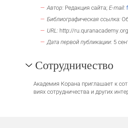
Автор
: Редакция сайта;
E-mail:
Библиографическая ссылка:
Об
URL:
http://ru.quranacademy.org/
Дата первой публикации
: 5 се
Сотрудничество
Академия Корана при­гла­ша­ет к сотру
виях сотрудни­чест­ва и других инте