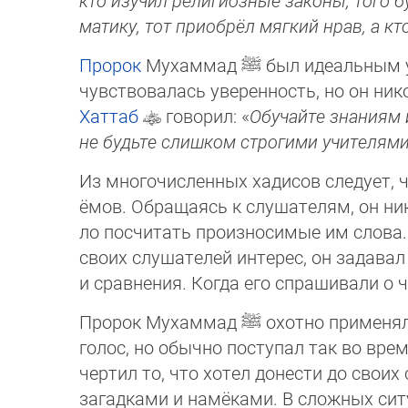
кто изучил религиозные законы, того б
ма­ти­ку, тот приобрёл мягкий нрав, а к
Пророк
Мухаммад
ﷺ
был идеальным уч
чувствовалась уверенность, но он ни
Хаттаб
говорил: «
Обучайте знаниям 
не будьте слишком строгими учителям
Из многочисленных хадисов следует, 
ёмов. Обращаясь к слушателям, он ник
ло по­считать произносимые им слова.
своих слушателей интерес, он задавал
и сравнения. Когда его спрашивали о 
Пророк Мухаммад
ﷺ
охотно применял
голос, но обычно поступал так во вре
чертил то, что хотел донести до свои
загадками и намёками. В сложных сит