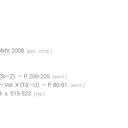
МИУ
, 2008.
(рус.; сотр.)
(Si—Z)
. — P. 200-205.
(англ.)
— Vol. X (Tā'—U). — P. 80-81.
(англ.)
9. s. 515-523.
(тур.)