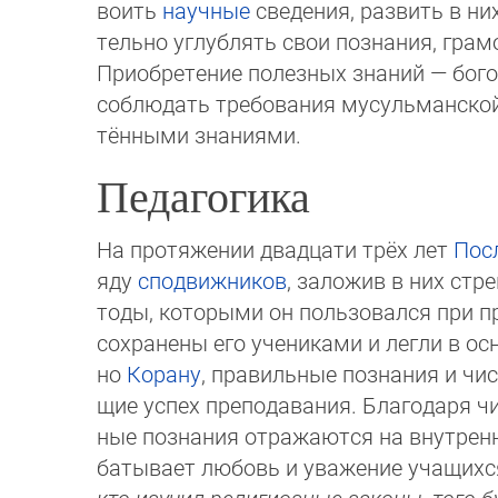
воить
научные
сведения, развить в ни
тель­но уг­луб­лять свои познания, гра
Приобретение полезных знаний — бого
соблюдать требования мусульманской мо
тён­ными знаниями.
Педагогика
На протяжении двадцати трёх лет
Пос
яду
сподвижников
, заложив в них стр
то­ды, которыми он пользовался при п
сохранены его учениками и легли в ос
но
Корану
, правильные познания и чис
щие успех преподавания. Благодаря чи
ные познания отражаются на внутренне
батывает любовь и уважение учащих