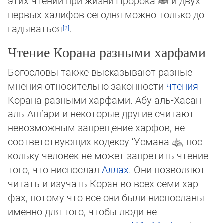
этих чтений при жизни Пророка
ﷺ
и двух
первых халифов сегодня можно толь­ко до­
га­ды­вать­ся
.
Чтение Корана разными харфами
Богословы также высказывают разные
мнения относительно законности
чтения
Корана разными харфами. Абу аль-Хасан
аль-Аш‘ари и некоторые другие считают
невозможным запрещение харфов, не
соответствующих кодексу ‘Усмана
, пос­
коль­ку человек не может запретить чтение
того, что ниспослал
Аллах
. Они позволяют
читать и изучать Коран во всех се­ми хар­
фах, потому что все они были ниспосланы
именно для того, чтобы люди не