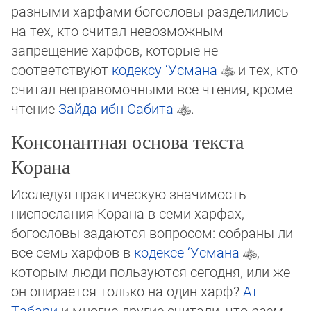
разными харфами богословы разделились
на тех, кто счи­тал невозможным
запрещение харфов, которые не
соответствуют
кодексу ‘Усмана
и тех, кто
считал неправомочными все чтения, кроме
чтение
Зайда ибн Сабита
.
Консонантная основа текста
Корана
Исследуя практическую значимость
ниспослания Корана в семи харфах,
богословы за­даются вопросом: собраны ли
все семь харфов в
кодексе ‘Усмана
,
которым люди пользуются сегодня, или же
он опирается только на один харф?
Ат-
Табари
и многие другие считали, что
расм