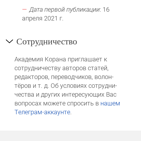
Дата первой публикации
: 16
апреля 2021 г.
Сотрудничество
Академия Корана при­гла­ша­ет к
сотруд­ни­чест­ву авторов статей,
редакто­ров, пере­вод­чи­ков, волон­
тёров и т. д. Об ус­ло­виях сотрудни­
чест­ва и других интере­сую­щих Вас
вопросах мо­же­те спросить в
на­шем
Те­ле­грам-ак­каунте
.