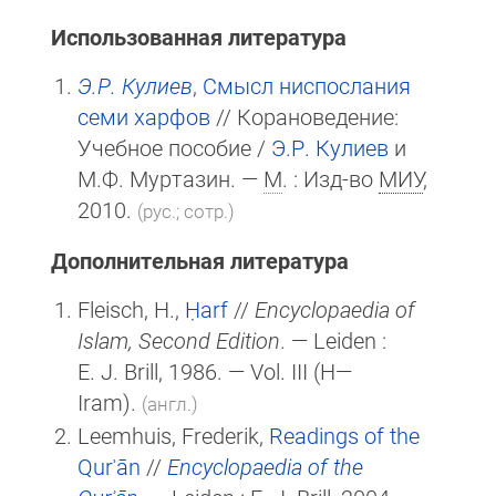
Использованная литература
Э.Р. Кулиев
,
Смысл ниспослания
семи xарфов
// Корановедение:
Учебное пособие /
Э.Р. Кулиев
и
М.Ф. Муртазин. —
М
. : Изд-во
МИУ
,
2010.
(рус.; сотр.)
Дополнительная литература
Fleisch, H.,
Ḥarf
//
Encyclopaedia of
Islam, Second Edition
. — Leiden :
E. J. Brill
, 1986. — Vol. III (H—
Iram).
(англ.)
Leemhuis, Frederik,
Readings of the
Qurʾān
//
Encyclopaedia of the