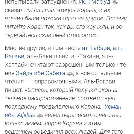
испытывали затруднения.
Ибн Мас‘уд
ска­зал: «
Я слы­шал чтецов Корана, и их
чтения были похожи одно на другое. Посему
читайте Коран так, как вы его изучили, и ос­
те­ре­гай­тесь излишней строгости
».
Многие другие, в том числе
ат-Табари
,
аль-
Багави
, аль-Бакилляни, ат-Тахави, аль-
Хаттаби, считают разрешённым только чте­
ние
Зайда ибн Сабита
, а все остальные
чтения — неправомочными. Аль-Багави
пишет: «
Список, который получил окон­ча­
тель­ное распространение, соответствует
последнему предъявлению Корана.
‘Усман
ибн ‘Аффан
велел переписать с него нес­
коль­ко эк­земпляров Корана и этим
решением объединил всех людей. Для того