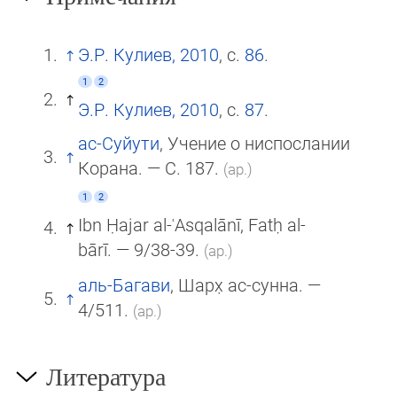
Э.Р. Кулиев, 2010
, с.
86
.
1
2
Э.Р. Кулиев, 2010
, с.
87
.
ас-Суйути
, Учение о ниспослании
Корана. — С. 187.
(ар.)
1
2
Ibn Ḥajar al-ʿAsqalānī, Fatḥ al-
bārī. — 9/38-39.
(ар.)
аль-Багави
, Шарх̣ ас-сунна. —
4/511.
(ар.)
Литература