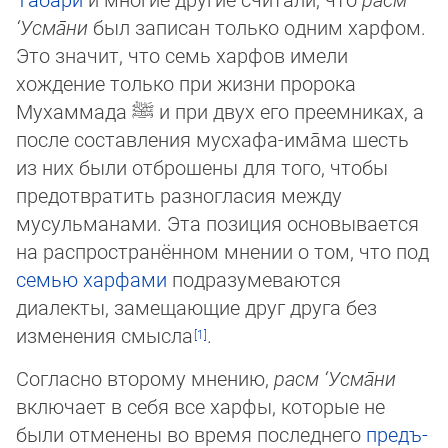
‘Усма̄ни
был записан только одним харфом.
Это значит, что семь харфов имели
хождение только при жизни пророка
Мухаммада
ﷺ
и при двух его преемниках, а
после составления мусхафа-има̄ма шесть
из них были отброшены для того, чтобы
предотвратить разногласия между
мусульманами. Эта по­зи­ция основывается
на распространённом мнении о том, что под
семью харфами
подразумеваются
диалекты, заме­щаю­щие друг друга без
изменения смысла
.
Согласно второму мнению,
расм ‘Усма̄ни
включает в себя все харфы, которые не
были отменены во время последнего
предъ­