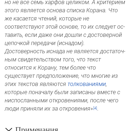
но не все семь харфов целиком. А кри­те­ри­ем
этого является основа списка Корана. Что
же касается чтений, которые не
соответствуют этой основе, то их сле­ду­ет ос­
та­вить, если даже они дошли с достоверной
цепочкой передачи (иснадом).
Достоверность иснада не является дос­та­точ­
ным свидетельством того, что текст
относится к Корану, тем более что
существует предположение, что многие из
этих текс­тов яв­ляются
толкованиями
,
которые поначалу были записаны вместе с
ниспосланными откровениями, после чего
люди при­ня­ли их за от­кро­ве­ния
»
.
Примечания