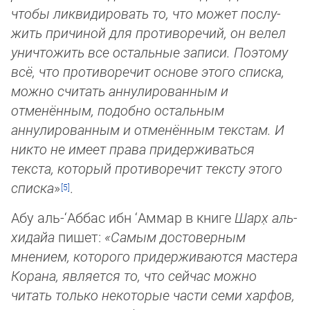
чтобы ликвидировать то, что может послу­
жить при­чи­ной для противоречий, он велел
уничтожить все остальные записи. Поэтому
всё, что противоречит основе этого спис­ка,
мож­но счи­тать аннулированным и
отменённым, подобно остальным
аннулированным и отменённым текстам. И
никто не име­ет пра­ва придерживаться
текста, который противоречит тексту этого
списка
»
.
Абу аль-‘Аббас ибн ‘Аммар в книге
Шарх̣ аль-
хидайа
пишет:
«Самым достоверным
мнением, которого придерживаются мас­те­ра
Корана, является то, что сейчас можно
читать только некоторые части семи харфов,