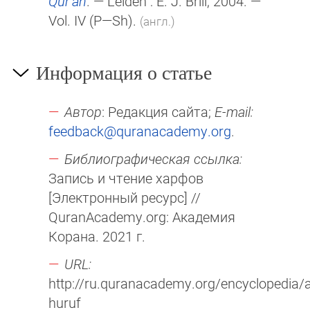
Qurʾān
. — Leiden :
E. J. Brill
, 2004. —
Vol. IV
(P—Sh)
.
(англ.)
Информация о статье
Автор
: Редакция сайта;
E-mail:
feedback@quranacademy.org
.
Библиографическая ссылка:
Запись и чтение харфов
[Электронный ресурс] //
QuranAcademy.org: Академия
Корана. 2021 г.
URL:
http://ru.quranacademy.org/encyclopedia/a
huruf