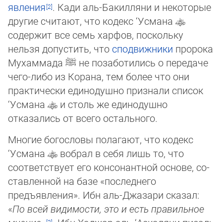
яв­ления
. Кади аль-Бакилляни и некоторые
другие считают, что кодекс ‘Усмана
содержит все семь харфов, пос­коль­ку
нельзя допустить, что
сподвижники
пророка
Мухаммада
ﷺ
не позаботились о передаче
чего-либо из Корана, тем бо­лее что они
практически единодушно признали список
‘Усмана
и столь же единодушно
отказались от всего ос­таль­но­го.
Многие богословы полагают, что кодекс
‘Усмана
вобрал в себя лишь то, что
соответствует его консонантной основе, со­
ставленной на базе «последнего
предъявления». Ибн аль-Джазари сказал:
«
По всей видимости, это и есть правильное