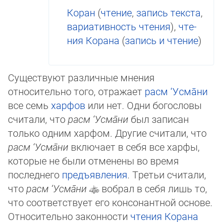
Коран
(
чте­ние
,
за­пись текста
,
вариативность чте­ния
),
чте­
ния Корана
(
запись и чтение
)
Существуют различные мнения
относительно того, отражает
расм ‘Усма̄ни
все семь
харфов
или нет. Одни богословы
считали, что
расм ‘Усма̄ни
был записан
только одним харфом. Другие счи­та­ли, что
расм ‘Усма̄ни
включает в себя все харфы,
которые не бы­ли отменены во время
последнего
предъявления
. Третьи счи­та­ли,
что
расм ‘Усма̄ни
вобрал в себя лишь то,
что соответствует его консонантной основе.
Относительно за­кон­ности
чтения
Корана