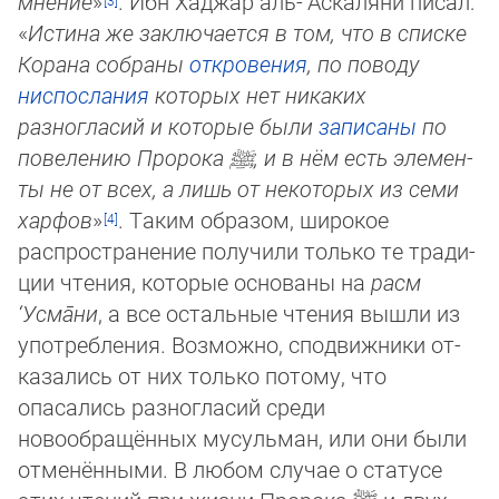
мне­ние
»
. Ибн Хаджар аль-‘Аскаляни писал:
«
Истина же заключается в том, что в списке
Корана собраны
откровения
, по по­во­ду
ниспослания
которых нет никаких
разногласий и которые были
записаны
по
повелению Пророка
ﷺ
, и в нём есть эле­мен­
ты не от всех, а лишь от некоторых из семи
харфов
»
. Таким образом, широкое
распространение получили только те тра­ди­
ции чтения, которые основаны на
расм
‘Усма̄ни
, а все остальные чтения вышли из
употребления. Возможно, спод­виж­ни­ки от­
ка­зались от них только потому, что
опасались разногласий среди
новообращённых мусульман, или они бы­ли
от­ме­нён­ны­ми. В любом случае о статусе