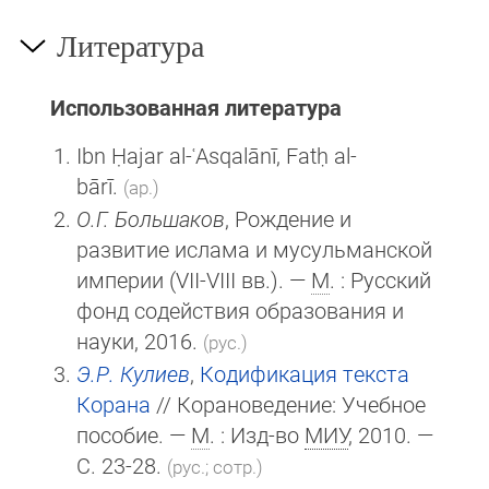
Литература
Использованная литература
Ibn Ḥajar al-ʿAsqalānī, Fatḥ al-
bārī.
(ар.)
О.Г. Большаков
, Рождение и
развитие ислама и мусульманской
империи (VII-VIII вв.). —
М
. : Русский
фонд содействия образования и
науки, 2016.
(рус.)
Э.Р. Кулиев
,
Кодификация текста
Корана
// Корановедение: Учебное
пособие. —
М
. : Изд-во
МИУ
, 2010. —
С. 23-28.
(рус.; сотр.)