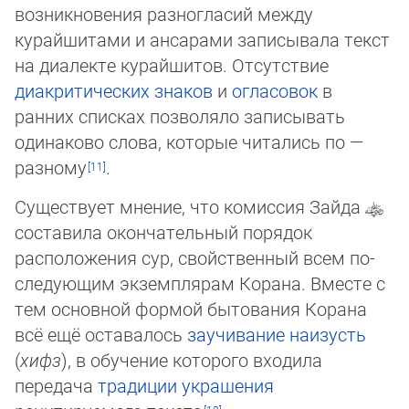
возникновения раз­ног­ласий между
курайшитами и ансарами записывала текст
на диалекте курайшитов. Отсутствие
диакритических зна­ков
и
огласовок
в
ранних списках позволяло записывать
одинаково слова, которые читались по —
разному
.
Существует мнение, что комиссия Зайда
составила окончательный порядок
расположения сур, свойственный всем по­
сле­дующим экземплярам Корана. Вместе с
тем основной формой бытования Корана
всё ещё оставалось
заучивание наи­зусть
(
хифз
), в обучение которого входила
передача
традиции украшения