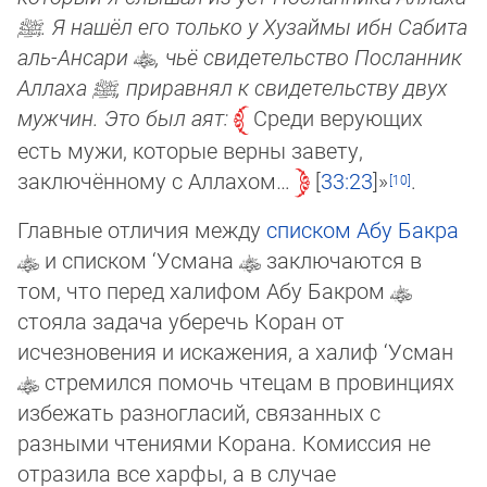
ﷺ
. Я нашёл его только у Ху­зай­мы ибн Сабита
аль-Ансари
, чьё свидетельство Посланник
Аллаха
ﷺ
, приравнял к свидетельству двух
мужчин. Это был аят:
Среди верующих
есть мужи, которые верны завету,
заключённому с Аллахом…
33:23
»
.
Главные отличия между
списком Абу Бакра
и списком ‘Усмана
заключаются в
том, что перед халифом Абу Бакром
стояла задача уберечь Коран от
исчезновения и искажения, а халиф ‘Усман
стремился помочь чтецам в провинциях
из­бе­жать разногласий, связанных с
разными чтениями Корана. Комиссия не
отразила все харфы, а в случае