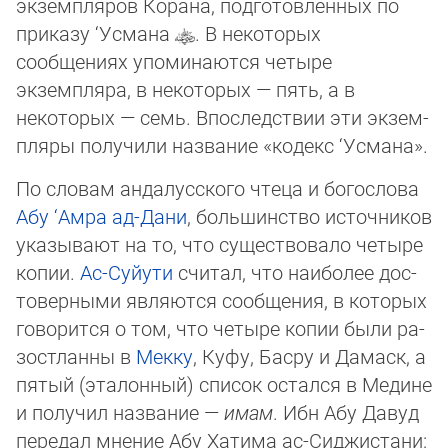
экземпляров Корана, подготовленных по
приказу ‘Усмана
. В некоторых
сообщениях упоминаются четыре
экземпляра, в некоторых — пять, а в
некоторых — семь. Впо­след­ствии эти эк­зем­
пляры получили название «кодекс ‘Усмана».
По словам андалусского чтеца и богослова
Абу ‘Амра ад-Дани
, большинство ис­точ­ни­ков
указывают на то, что существовало четыре
копии.
Ас-Суйути
считал, что наи­бо­лее дос­
товерными являются сообщения, в которых
говорится о том, что четыре копии бы­ли ра­
зост­лан­ны в
Мекку
, Куфу, Басру и Дамаск, а
пятый (эталонный) список остался в Ме­ди­не
и получил название —
имам
. Ибн Абу Давуд
передал мнение Абу Хатима ас-Си­джис­тани: