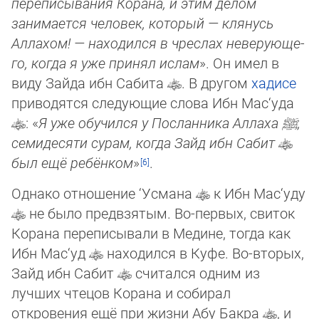
переписывания Корана, и этим делом
занимается человек, который — клянусь
Аллахом! — находился в чреслах неверую­ще­
го, когда я уже принял ислам
». Он имел в
виду Зайда ибн Сабита
. В другом
хадисе
приводятся следующие слова Ибн Мас‘уда
: «
Я уже обучился у Посланника Аллаха
ﷺ
,
семидесяти сурам, когда Зайд ибн Сабит
был ещё ребёнком
»
.
Однако отношение ‘Усмана
к Ибн Мас‘уду
не было предвзятым. Во-первых, свиток
Корана переписывали в Медине, тог­да как
Ибн Мас‘уд
находился в Куфе. Во-вторых,
Зайд ибн Сабит
считался одним из
лучших чтецов Корана и собирал
откровения ещё при жизни Абу Бакра
, и