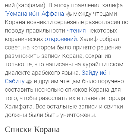
ний (харфами). В эпоху правления халифа
‘Усмана ибн ‘Аффана
между чтецами
Корана воз­ник­ли серьёзные разногласия по
поводу правильности
чтения
некоторых
кораничес­ких
откро­ве­ний
. Халиф собрал
совет, на кото­ром было принято решение
раз­мно­жить записи Корана, сохранив
только те, что напи­са­ны на ку­рай­шитском
диа­лек­те араб­ско­го языка.
Зайду ибн
Сабиту
и другим чтецам было поручено
сос­та­вить нес­коль­ко списков Корана для
того, чтобы ра­зо­слать их в главные города
Ха­ли­фа­та. Все ос­таль­ные записи и свитки
должны были быть уничтоже­ны.
Списки Корана