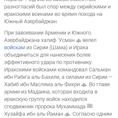
разногласий был спор между сирийскими и
иракскими воинами во время похода на
Южный Азербайджан.
При завоевании Армении и Южного
Азербайджана халиф ‘Усман
велел
войскам
из Сирии (Шама) и Ирака
объединиться для нанесения более
эффективного удара по противнику.
Иракскими войсками командовал Сальман
ибн Раби‘а аль-Бахили, а силами из Сирии —
Хабиб ибн Масляма аль-Фихри
. Во главе
армии из Мадаина, которая входила в
иракскую группу войск находился
сподвижник пророка Мухаммада
ﷺ
Хузайфа ибн аль-Йаман
. Согласно одним