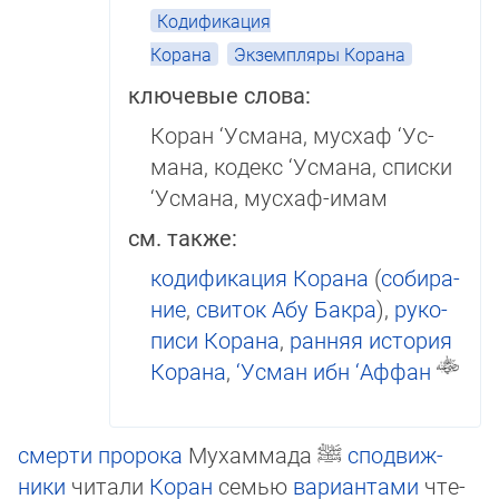
Кодификация
Корана
Экземпляры Корана
ключевые слова:
Коран ‘Усмана, мусхаф ‘Ус­
ма­на, кодекс ‘Усмана, списки
‘Усмана, мусхаф-имам
см. также:
кодификация Корана
(
соби­ра­
ние
,
свиток Абу Бакра
),
руко­
пи­си Кора­на
,
ран­няя ис­то­рия
Корана
,
‘Ус­ман ибн ‘Аффан
смерти
пророка
Мухаммада
ﷺ
спо­движ­
ники
читали
Коран
семью
вариантами
чте­