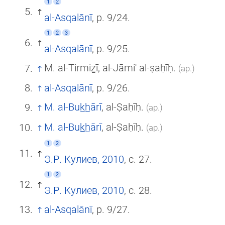
1
2
al-Asqalānī
, p. 9/24.
1
2
3
al-Asqalānī
, p. 9/25.
M. al-Tirmiẕī, al-Jāmiʿ al-ṣaḥīḥ.
(ар.)
al-Asqalānī
, p. 9/26.
M. al-Buk̲h̲ārī
, al-Ṣaḥīḥ.
(ар.)
M. al-Buk̲h̲ārī
, al-Ṣaḥīḥ.
(ар.)
1
2
Э.Р. Кулиев, 2010
, с. 27.
1
2
Э.Р. Кулиев, 2010
, с. 28.
al-Asqalānī
, p. 9/27.