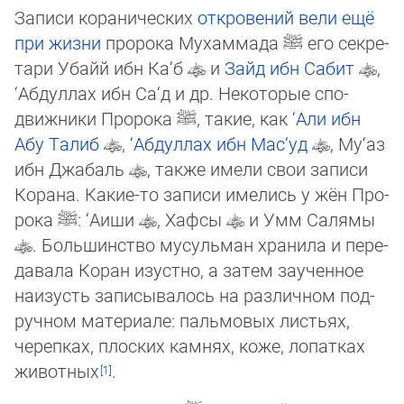
Записи коранических
откровений
вели ещё
при жизни
пророка Мухаммада
ﷺ
его се­кре­
тари Убайй ибн Ка‘б
и
Зайд ибн Сабит
,
‘Абдуллах ибн Са‘д и др. Некоторые спо­
движ­ники Пророка
ﷺ
, такие, как
‘Али ибн
Абу Талиб
,
‘Абдуллах ибн Мас‘уд
, Му­‘аз
ибн Джа­баль
, также имели свои записи
Корана. Какие-то записи имелись у жён Про­
рока
ﷺ
: ‘Аиши
, Хафсы
и Умм Салямы
. Большинство мусульман хра­ни­ла и пе­ре­
давала Коран изустно, а затем заученное
наизусть записывалось на раз­лич­ном под­
руч­ном материале: пальмовых листьях,
черепках, плоских камнях, коже, ло­патках
жи­вот­ных
.