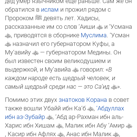
дед умер языч­ником ещё раньше. Сам же он
обратился в
ислам
и прожил рядом с
Пророком
ﷺ
девять лет. Хадисы,
рассказанные им со слов ‘Аиши
и ‘Усмана
, приводятся в сборнике
Муслима
. ‘Усман
назначил его губернатором Куфы, а
Му‘авийу
— гу­бер­натором Медины. Он
был известен своим великодушием и
выдержкой, и Му‘авийа
говорил: «
В
каждом народе есть щед­рый че­ло­век, и
самый щедрый среди нас — это Са‘ид
».
Помимо этих двух
знатоков Корана
в совет
также вошли Убайй ибн Ка‘б
,
‘Абдуллах
ибн аз-Зубайр
, ‘Абд ар-Рахман ибн аль-
Харис ибн Хишам
, Малик ибн Абу ‘Амир
, Касир ибн Афлях
, Анас ибн Малик
,