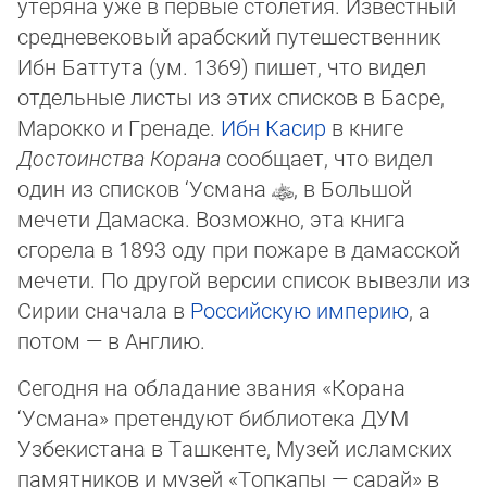
утеряна уже в первые столетия. Известный
средневековый арабский путе­шест­вен­ник
Ибн Бат­тута (ум. 1369) пишет, что видел
отдельные листы из этих списков в Басре,
Марокко и Гренаде.
Ибн Касир
в кни­ге
Достоинства Корана
сообщает, что видел
один из списков ‘Усмана
, в Большой
мечети Дамаска. Возможно, эта кни­га
сгорела в 1893 оду при пожаре в дамасской
мечети. По другой версии список вывезли из
Сирии сначала в
Российскую им­пе­рию
, а
потом — в Англию.
Сегодня на обладание звания «Корана
‘Усмана» претендуют библиотека ДУМ
Узбекистана в Ташкенте, Музей исламских
памятников и музей «Топкапы — сарай» в