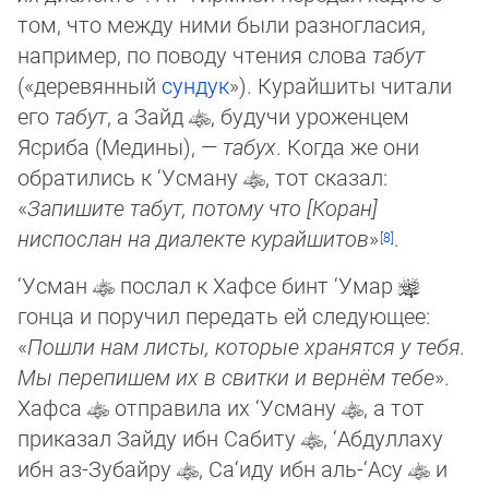
том, что между ними были разногласия,
например, по поводу чтения слова
табут
(«деревянный
сундук
»). Курайшиты читали
его
табут
, а Зайд
, будучи уроженцем
Ясриба (Медины), —
табух
. Когда же они
обратились к ‘Усману
, тот сказал:
«
Запишите табут, потому что [Коран]
ниспослан на диалекте курайшитов
»
.
‘Усман
послал к Хафсе бинт ‘Умар
гонца и поручил передать ей следующее:
«
Пошли нам листы, которые хранятся у тебя.
Мы перепишем их в свитки и вернём тебе
».
Хафса
отправила их ‘Усману
, а тот
приказал Зайду ибн Сабиту
, ‘Абдуллаху
ибн аз-Зубайру
, Са‘иду ибн аль-‘Асу
и