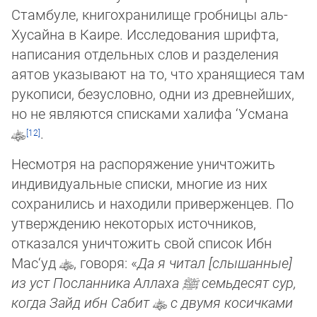
Стамбуле, книгохранилище гробницы аль-
Хусайна в Каире. Исследования шрифта,
написания отдельных слов и разделения
аятов указывают на то, что хранящиеся там
рукописи, безусловно, одни из древ­ней­ших,
но не являются списками халифа ‘Усмана
.
Несмотря на распоряжение уничтожить
индивидуальные списки, многие из них
сохранились и находили приверженцев. По
утверждению некоторых источников,
отказался уничтожить свой список Ибн
Мас‘уд
, говоря: «
Да я читал [слышанные]
из уст Посланника Аллаха
ﷺ
семьдесят сур,
когда Зайд ибн Сабит
с двумя косичками