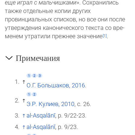
еще играл с мальчишками
». Сохра­ни­лись
также отдельные копии других
провинциальных списков, но все они после
утверждения канонического текста со вре­
менем утратили прежнее значение
.
Примечания
1
2
3
О.Г. Большаков, 2016
.
1
2
Э.Р. Кулиев, 2010
, с. 26.
al-Asqalānī
, p. 9/22-23.
al-Asqalānī
, p. 9/23.