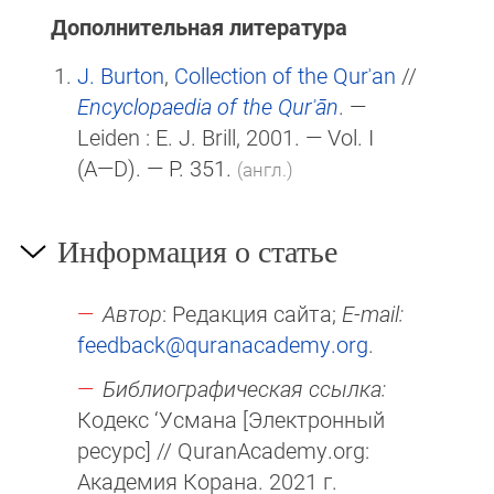
Дополнительная литература
J. Burton
,
Collection of the Qurʾan
//
Encyclopaedia of the Qurʾān
. —
Leiden :
E. J. Brill
, 2001. — Vol. I
(A—D)
. — P. 351.
(англ.)
Информация о статье
Автор
: Редакция сайта;
E-mail:
feedback@quranacademy.org
.
Библиографическая ссылка:
Кодекс ‘Усмана [Электронный
ресурс] // QuranAcademy.org:
Академия Корана. 2021 г.