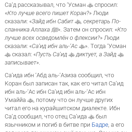
Са‘д рассказывал, что ‘Усман
спросил:
«
Кто лучше всего пишет Ко­ран?
» Люди
сказали: «
Зайд ибн Сабит
, секретарь По­
слан­ника Ал­лаха
ﷺ
». Затем он спросил: «
Кто
лучше всех осведомлён о флексии?
» Люди
сказали: «
Са­‘ид ибн аль-‘Ас
». Тогда ‘Усман
сказал: «
Пусть Са‘ид
диктует, а Зайд
за­пи­сы­ва­ет
».
Са‘ида ибн ‘Абд аль-‘Азиза сообщил, что
Коран был записан так, как его читал Са‘ид
ибн аль-‘Ас ибн Са‘ид ибн аль-‘Ас ибн
Умаййа
, потому что он лучше других
читал его на ку­райшитском диалекте. Ибн
Са‘д сообщил, что отец Са‘ида
был
язычником и погиб в битве при
Бадре
, а его