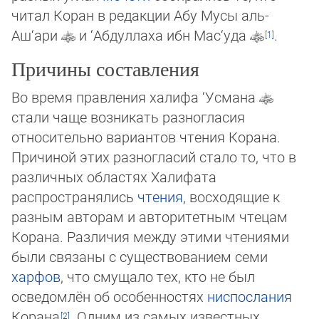
читал Коран в редакции Абу Мусы аль-
Аш‘ари
и ‘Абдуллаха ибн Мас‘уда
.
Причины составления
Во время правления халифа ‘Усмана
стали чаще возникать разногласия
относительно вариантов чтения Корана.
Причи­ной этих разногласий стало то, что в
различных областях Халифата
распространялись
чтения
, восходящие к
разным ав­то­рам и авторитетным чтецам
Корана. Различия между этими чтениями
были связаны с существованием семи
харфов
, что смущало тех, кто не был
осведомлён об особенностях
ниспослания
Корана
. Одним из самых известных