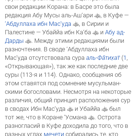
свои редакции Корана: в Басре это была
редакция Абу Мусы аль-Аш‘ари
, в Куфе —
‘Абдуллаха ибн Мас‘уда
, в Сирии и
Палестине — Убаййа ибн Ка‘ба
и
Абу ад-
Дарды
. Между этими редакциями были
разночтения. В своде ‘Абдуллаха ибн
Мас‘уда отсутствовала сура
аль-Фа̄­ти­х̣ат̈
(
1
,
«От­кры­ваю­щая»), так же как последние две
суры (113-я и 114). Однако, сообщения об
этом ставятся под сомнение мусуль­ман­
скими богословами. Несмотря на некоторые
различия, общий принцип расположения сур
в сводах Ибн Мас‘уда
и Убаййа
был
тот же, что в Коране ‘Усмана
. Острота
разногласий в Куфе доходила до того, что в
разных углах
мечети
со­бира­лись те, кто