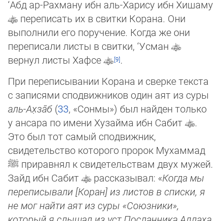
‘Абд ар-Рахману ибн аль-Харису ибн Хишаму
переписать их в свитки Корана. Они
выполнили его поручение. Когда же они
переписали листы в свитки, ‘Усман
вернул листы Хафсе
.
При переписывании Корана и сверке текста
с записями сподвижников один аят из суры
аль-Ах̣­за̄б
(
33
, «Сон­мы») был найден только
у ансара по имени Хузайма ибн Сабит
.
Это был тот самый сподвижник,
свидетельство которого пророк Мухаммад
ﷺ
приравнял к свидетельствам двух мужей.
Зайд ибн Сабит
рассказывал: «
Когда мы
переписывали [Коран] из листов в списки, я
не мог найти аят из суры «Союзники»,
который я слышал из уст Посланника Аллаха