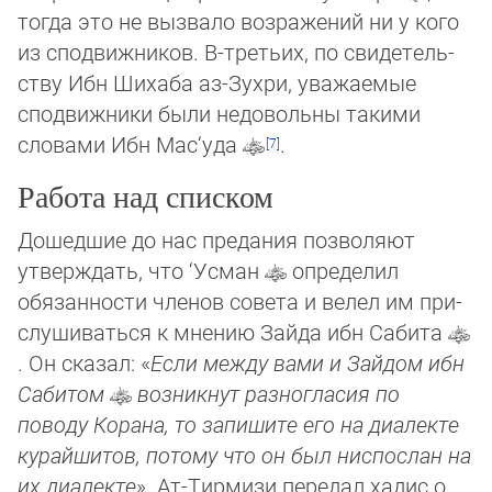
тогда это не вызвало возражений ни у кого
из сподвижников. В-третьих, по сви­де­тель­
ству Ибн Шихаба аз-Зухри, уважаемые
сподвижники были недовольны такими
словами Ибн Мас‘уда
.
Работа над списком
Дошедшие до нас предания позволяют
утверждать, что ‘Усман
определил
обязанности членов совета и велел им при­
слу­шиваться к мнению Зайда ибн Сабита
. Он сказал: «
Если между вами и Зайдом ибн
Сабитом
возникнут раз­но­гласия по
поводу Корана, то запишите его на диалекте
курайшитов, потому что он был ниспослан на
их диалекте
». Ат-Тирмизи передал хадис о