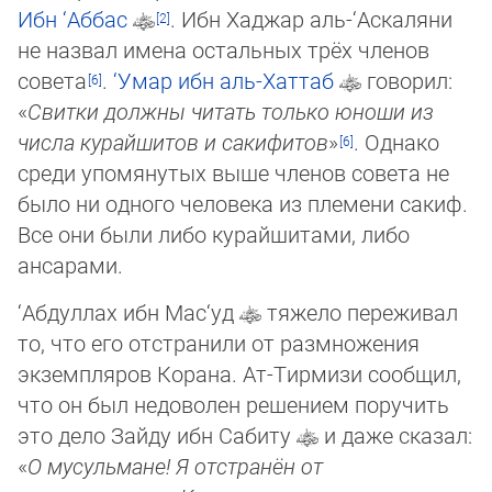
Ибн ‘Аббас
. Ибн Хаджар аль-‘Ас­каляни
не назвал имена остальных трёх членов
совета
.
‘Умар ибн аль-Хаттаб
говорил:
«
Свитки должны читать толь­ко юно­ши из
числа курайшитов и сакифитов
»
. Однако
среди упомянутых выше членов совета не
было ни одного чело­ве­ка из пле­мени сакиф.
Все они были либо курайшитами, либо
ансарами.
‘Абдуллах ибн Мас‘уд
тяжело переживал
то, что его отстранили от размножения
экземпляров Корана. Ат-Тирмизи со­об­щил,
что он был недоволен решением поручить
это дело Зайду ибн Сабиту
и даже сказал:
«
О мусульмане! Я отстранён от