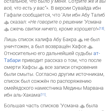
остальное, что было у меня. Со­три­те же и вы
всё, что есть у вас”
». В версии Сувайда ибн
Гафали сообщается, что ‘Али ибн Абу Талиб
сказал: «
Не говори­те о решении ‘Усмана
сжечь свитки ничего, кроме хорошего!
»
.
Лишь список халифа Абу Бакра
не был
уничтожен, а был возвращён Хафсе
.
Относительно его дальнейшей судьбы
ат-
Табари
приводит рассказ о том, что после
смерти Хафсы
все записи откровения
были смыты. Согласно другим источ­ни­кам,
список был сожжён по распоряжению
омейядского наместника Медины Марвана
ибн аль-Хакама
.
Большая часть списков ‘Усмана
была