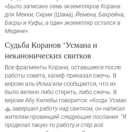
«
Было записано семь экземпляров Корана:
для Мекки, Сирии (Шама), Йемена, Бахрейна,
Басры и Куфы, а один эк­земпляр остался в
Медине
».
Судьба Коранов ‘Усмана и
неканонических свитков
Все фрагменты Корана, оставшиеся после
работы совета, халиф приказал сжечь. В
версии аль-Исма‘или сообщается, что их
было велено либо стереть, либо сжечь. В
версии Абу Килябы говорится: «
Когда ‘Усман
завершил работу над свитком, он написал
жителям провинций следующие послания: “Я
проделал такую-то работу и стёр всё