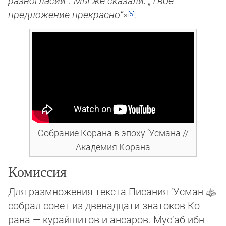
разногласий“. Мы же сказали: „Твоё
предложение прекрасно“
»
.
Собрание Корана в эпоху ‘Усмана //
Академия Корана
Комиссия
Для размножения текста Писания ‘Усман
собрал совет из двенадцати знатоков Ко­
рана — курайшитов и ансаров. Мус‘аб ибн