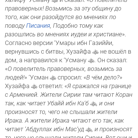
правоверных! Возьмись за эту общину до
того, как они разойдутся во мнениях по
поводу
Писания
, Подобно тому как
разошлись во мнениях иудеи и христиане
».
Согласно версии ‘Умары ибн Газиййи,
вернувшись с битвы, Хузайфа
не вошёл в
дом, а направился к ‘Усману
. Он сказал:
«
О повелитель правоверных, возьмись за
людей!
» ‘Усман
спросил: «
В чём дело?
»
Хузайфа
ответил: «
Я сражался на границе
с Арменией. Жители Сирии там читают Коран
так, как читает Убайй ибн Ка‘б
, и они
произносят то, чего не слышали жители
Ирака. А жители Ирака читают его так, как
читает ‘Абдуллах ибн Мас‘уд
, и произносят
то, чего не слышали жители Сирии. Вот они и