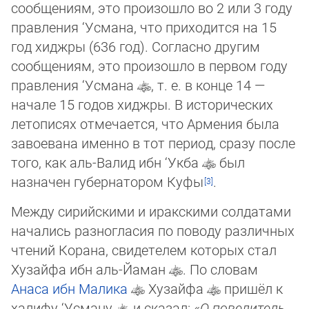
сообщениям, это про­изо­шло во 2 или 3 году
правления ‘Усмана, что приходится на 15
год хиджры (636 год). Согласно другим
сообщениям, это про­изо­шло в первом году
правления ‘Усмана
, т. е. в конце 14 —
начале 15 годов хиджры. В исторических
летописях отмечает­ся, что Армения была
завоевана именно в тот период, сразу после
того, как аль-Валид ибн ‘Укба
был
назначен губернато­ром Куфы
.
Между сирийскими и иракскими солдатами
начались разногласия по поводу различных
чтений Корана, свидетелем кото­рых стал
Хузайфа ибн аль-Йаман
. По словам
Анаса ибн Малика
Хузайфа
пришёл к
халифу ‘Усману
и сказал: «
О повелитель