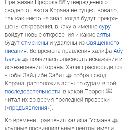
При жизни Пророка
ﷺ
утверждённого
сводного текста Корана не существовало,
так как никто не знал, когда будут пре­кра­
щены откровения, в какую именно
суру
войдут новые откровения и какие
аяты
будут
отменены
и удалены из
Священ­но­го
писания
. Во времена правления халифа
Абу
Бак­ра
появилась опасность искажения и
исчезновения Корана. Халиф рас­по­рядился
чтобы Зайд ибн Сабит
собрал свод
Корана, расположив аяты по сурам в той
последовательности
, в какой Про­рок
ﷺ
читал их во время последней про­вер­ки
(«
предъявления
»).
Ко времени правления халифа ‘Усмана
крупные провинциальные центры имели