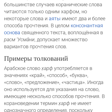
большинстве случаев коранические слова
читаются толь­ко одним харфом, но
некоторые слова и
аяты
имеют два и более
способа прочте­ния. В целом
консонантная
основа
священного текста, воплощённая в
расм ‘Усма̄ни
, до­пус­ка­ет множество
вариантов прочтения слов.
Примеры толкований
Арабское слово
х̣арф
употребляется в
значениях «край», «способ», «буква»,
«слово», «предложение», «частица». Иногда
оно используется для указания на слово,
имеющее несколько способов прочтения. В
корановедении термин
х̣арф
не имеет
однозначного определения, поскольку