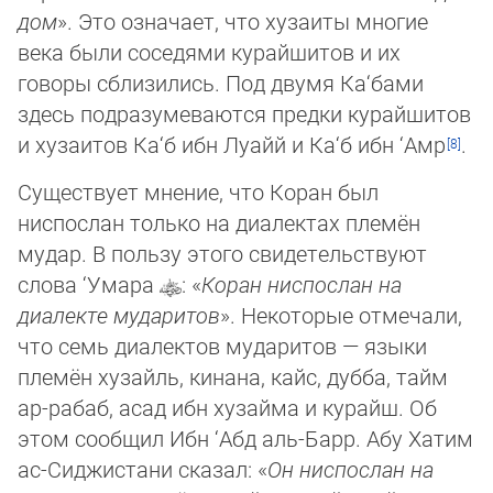
дом
». Это означает, что хузаиты многие
века были соседями ку­рай­шитов и их
говоры сблизились. Под двумя Ка‘бами
здесь подразумеваются предки курайшитов
и хузаитов Ка‘б ибн Лу­айй и Ка‘б ибн ‘Амр
.
Существует мнение, что Коран был
ниспослан только на диалектах племён
мудар. В пользу этого свидетельствуют
слова ‘Умара
: «
Коран ниспослан на
диалекте мударитов
». Некоторые отмечали,
что семь диалектов мударитов — языки
племён хузайль, кинана, кайс, дубба, тайм
ар-рабаб, асад ибн хузайма и курайш. Об
этом сообщил Ибн ‘Абд аль-Барр. Абу Хатим
ас-Сиджистани сказал: «
Он ниспослан на