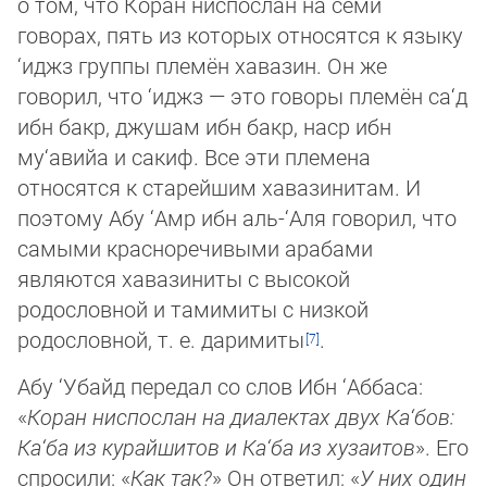
о том, что Коран ниспослан на семи
говорах, пять из которых относятся к языку
‘иджз группы племён хавазин. Он же
говорил, что ‘иджз — это говоры племён са‘д
ибн бакр, джушам ибн бакр, наср ибн
му‘авийа и сакиф. Все эти племена
относятся к старейшим хавазинитам. И
поэтому Абу ‘Амр ибн аль-‘Аля говорил, что
самыми красноречивыми арабами
являются хавазиниты с высокой
родословной и тамимиты с низкой
родословной, т. е. даримиты
.
Абу ‘Убайд передал со слов Ибн ‘Аббаса:
«
Коран ниспослан на диалектах двух Ка‘бов:
Ка‘ба из курайшитов и Ка‘ба из ху­за­итов
». Его
спросили: «
Как так?
» Он ответил: «
У них один