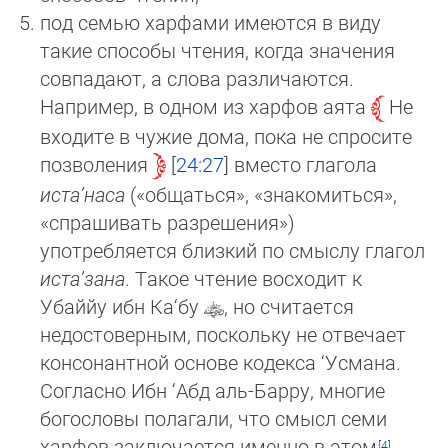
под семью харфами имеются в виду
такие способы чтения, когда значения
совпадают, а слова различаются.
Например, в одном из харфов аята
Не
входите в чужие дома, пока не спросите
позволения
24:27
вместо глагола
иста’наса
(«об­щать­ся», «знакомиться»,
«спрашивать разрешения»)
употребляется близкий по смыслу глагол
иста’зана
. Такое чтение вос­хо­дит к
Убаййу ибн Ка‘бу
, но считается
недостоверным, поскольку не отвечает
консонантной основе кодекса ‘Ус­ма­на.
Согласно Ибн ‘Абд аль-Барру, многие
богословы полагали, что смысл семи
харфов заключается именно в этом
.