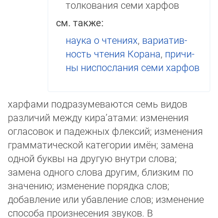
толкования семи харфов
см. также:
наука о чте­ни­ях
,
ва­риа­тив­
ность чтения Ко­ра­на
,
при­чи­
ны ниспослания семи хар­фов
харфами подразумеваются семь видов
различий между кира’атами: изме­нения
огласовок и падежных флексий; изменения
грамматической категории имён; замена
одной буквы на другую внутри слова;
замена одного слова другим, близким по
значению; изменение порядка слов;
добавление или убавление слов; изменение
спо­со­ба произнесения звуков. В