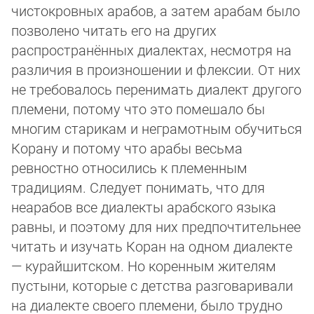
чистокровных арабов, а затем арабам было
позволено читать его на других
распространённых диалектах, несмотря на
различия в про­из­ношении и флексии. От них
не требовалось перенимать диалект другого
племени, потому что это помешало бы
многим ста­рикам и неграмотным обучиться
Корану и потому что арабы весьма
ревностно относились к племенным
традициям. Сле­ду­ет понимать, что для
неарабов все диалекты арабского языка
равны, и поэтому для них предпочтительнее
читать и изу­чать Коран на одном диалекте
— курайшитском. Но коренным жителям
пустыни, которые с детства разговаривали
на диа­лек­те своего племени, было трудно