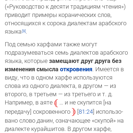
(«Руководство к десяти традициям чтения»)
приводит примеры коранических слов,
относящихся к сорока диа­лек­там арабского
языка
.
Под семью харфами также могут
подразумеваться семь диалектов арабского
языка, которые
замещают друг друга без
из­ме­нения смысла
откровения
. Име­ется в
виду, что в одном харфе используются
слова из одного диалекта, в другом — из
вто­ро­го, в третьем — из третьего и т. д.
Например, в аяте
… и не скупится [на
передачу] сокровенного
81:24
ис­поль­зо­
ва­но сло­во
данин
, означающее «ску­пой» на
диалекте курайшитов. В другом харфе,