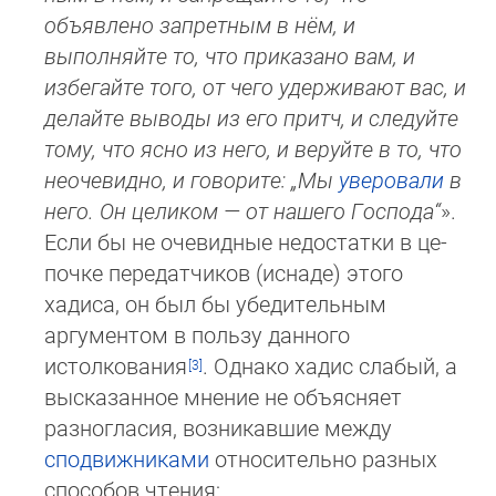
объявлено запретным в нём, и
выполняйте то, что приказано вам, и
избегайте то­го, от чего удер­жи­ва­ют вас, и
делайте выводы из его притч, и следуйте
тому, что ясно из него, и веруйте в то, что
не­оче­вид­но, и го­во­ри­те: „Мы
уверовали
в
него. Он целиком — от нашего Господа“
».
Если бы не очевидные недостатки в це­
поч­ке пе­ре­дат­чи­ков (ис­на­де) этого
хадиса, он был бы убедительным
аргументом в пользу данного
истолкования
. Од­на­ко ха­дис сла­бый, а
выс­ка­зан­ное мнение не объясняет
разногласия, возникавшие между
сподвижниками
отно­си­тель­но раз­ных
спо­со­бов чте­ния;