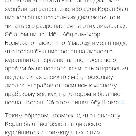
хузайлитов запрещено, ибо если Коран был
ниспослан на нескольких диа­лек­тах, то и
читать его разрешается на этих диа­лектах.
Об этом пишет Ибн ‘Абд аль-Барр.
Возможно также, что ‘Умар
имел в ви­ду,
что Коран был ниспослан на диа­лекте
курайшитов первоначально, после чего
арабам было позволено читать от­кро­ве­ния
на диалектах своих племён, поскольку
диалекты арабов относились к «ясному
арабскому языку», на котором и был нис­
пос­лан Коран. Об этом пишет Абу Шама
.
Таким образом, возможно, что поначалу
Коран был ниспослан на диалекте
курайшитов и примкнувших к ним