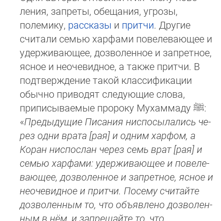
ления, запреты, обещания, угрозы,
полемику,
рассказы
и
притчи
. Другие
считали семью харфами повелевающее и
удер­жи­вающее, дозволенное и запретное,
ясное и неочевидное, а также притчи. В
подтверждение такой классификации
обыч­но приводят следующие слова,
приписываемые пророку Мухаммаду
ﷺ
:
«
Предыдущие Писания ниспосылались че­
рез од­ни врата [рая] и одним харфом, а
Коран ниспослан через семь врат [рая] и
семью харфами: удерживающее и по­ве­ле­
ваю­щее, дозволенное и запретное, ясное и
неочевидное и притчи. Посему считайте
дозволенным то, что объявлено доз­во­лен­
ным в нём, и запрещайте то, что