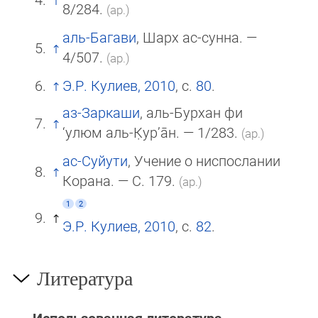
8/284.
(ар.)
аль-Багави
, Шарх ас-сунна. —
4/507.
(ар.)
Э.Р. Кулиев, 2010
, с.
80
.
аз-Заркаши
, аль-Бурхан фи
‘улюм аль-К̣ур’а̄н. — 1/283.
(ар.)
ас-Суйути
, Учение о ниспослании
Корана. — С. 179.
(ар.)
1
2
Э.Р. Кулиев, 2010
, с.
82
.
Литература
Использованная литература