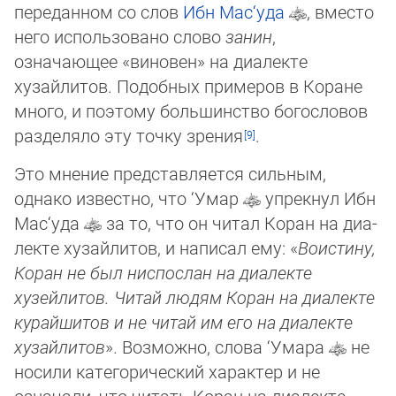
переданном со слов
Ибн Мас‘уда
, вмес­то
не­го ис­пользовано слово
за­нин
,
означающее «виновен» на диалекте
хузайлитов. Подобных примеров в Коране
много, и по­это­му боль­шин­ст­во бо­гос­ловов
разделяло эту точку зрения
.
Это мнение представляется сильным,
однако известно, что ‘Умар
упрекнул Ибн
Мас‘уда
за то, что он читал Коран на диа­
лекте хузайлитов, и написал ему: «
Воистину,
Коран не был ниспослан на диалекте
хузейлитов. Читай людям Коран на диа­лекте
курайшитов и не читай им его на диа­лекте
хузайлитов
». Возможно, слова ‘Умара
не
носили категорический ха­рак­тер и не
означали, что читать Коран на диа­лекте