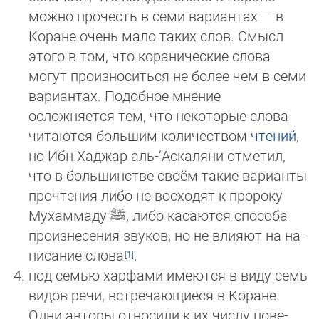
мож­но прочесть в семи вариантах — в
Коране очень мало таких слов. Смысл
этого в том, что коранические слова
могут про­из­носиться не более чем в семи
вариантах. Подобное мнение
осложняется тем, что некоторые слова
читаются боль­шим количеством
чтений
,
но Ибн Хаджар аль-‘Аскаляни отметил,
что в большинстве своём такие варианты
проч­те­ния либо не восходят к пророку
Мухаммаду
ﷺ
, либо касаются способа
произнесения звуков, но не влияют на на­
пи­са­ние слова
.
под семью харфами имеются в виду семь
видов речи, встречающиеся в Коране.
Одни авторы относили к их числу по­ве­