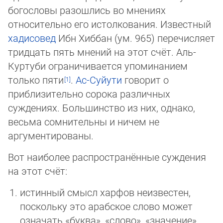
богословы разошлись во мнениях
относительно его истолко­вания. Известный
хадисовед
Ибн Хиббан (ум. 965) перечисляет
тридцать пять мнений на этот счёт. Аль-
Куртуби ограничивается упоминанием
только пяти
.
Ас-Суйути
го­во­рит о
приблизительно сорока различных
суждениях. Большинство из них, однако,
весь­ма сомнительны и ничем не
аргументированы.
Вот наиболее распространённые суждения
на этот счёт:
истинный смысл харфов неизвестен,
поскольку это арабское слово может
означать «буква», «слово», «значение»,