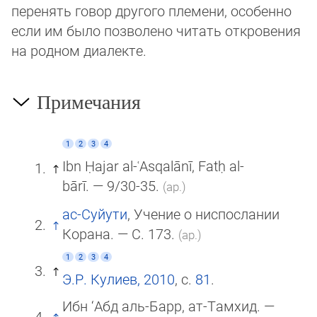
перенять говор другого племени, особенно
если им было позволено читать от­кро­ве­ния
на род­ном диалекте.
Примечания
1
2
3
4
Ibn Ḥajar al-ʿAsqalānī, Fatḥ al-
bārī. — 9/30-35.
(ар.)
ас-Суйути
, Учение о ниспослании
Корана. — С. 173.
(ар.)
1
2
3
4
Э.Р. Кулиев, 2010
, с.
81
.
Ибн ‘Абд аль-Барр, ат-Тамхид. —