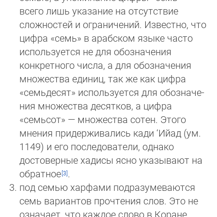
всего лишь ука­за­ние на отсутствие
сложностей и ограничений. Известно, что
цифра «семь» в араб­ском языке часто
используется не для обозначения
конкретного числа, а для обоз­на­чения
множества единиц, так же как цифра
«семьдесят» используется для обоз­на­че­
ния множества десятков, а цифра
«семьсот» — множества сотен. Этого
мнения придерживались кади ‘Ийад (ум.
1149) и его последователи, однако
достоверные хадисы ясно указывают на
обратное
.
под семью харфами подразумеваются
семь вариантов прочтения слов. Это не
означает, что каждое слово в Коране