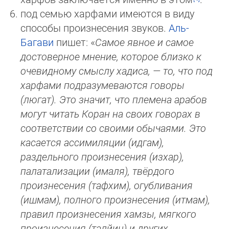
под семью харфами имеются в виду
способы произнесения звуков.
Аль-
Багави
пишет: «
Самое явное и самое
достоверное мнение, которое близко к
очевидному смыслу хадиса, — то, что под
харфами подразумеваются говоры
(люгат). Это значит, что племена арабов
могут читать Коран на своих говорах в
соответствии со своими обычаями. Это
касается ассимиляции (идгам),
раздельного произнесения (изхар),
палатализации (ималя), твёрдого
произнесения (тафхим), огубливания
(ишмам), полного произнесения (итмам),
правил произнесения хамзы, мягкого
произнесения (талйин) и других