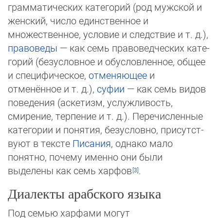
грамматических категорий (род мужской и
женский, число единственное и
множественное, условие и следствие и т. д.),
правоведы
— как семь правоведческих ка­те­
го­рий (безусловное и обусловленное, общее
и специфическое,
отменяющее
и
отменённое и т. д.),
суфии
— как семь ви­дов
по­ведения (аскетизм, услужливость,
смирение, терпение и т. д.). Перечисленные
категории и понятия, безусловно, при­сут­ст­
вуют в тексте
Писания
, однако мало
понятно, почему именно они были
выделены как семь харфов
.
Диалекты арабского языка
Под семью харфами могут