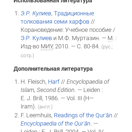
Э.Р. Кулиев
,
Традиционные
толкования семи харфов
//
Корановедение: Учебное пособие /
Э.Р. Кулиев
и М.Ф. Муртазин. —
М
. :
Изд-во
МИУ
, 2010. — С. 80-84.
(рус.;
сотр.)
Дополнительная литература
H. Fleisch,
Ḥarf
//
Encyclopaedia of
Islam, Second Edition
. — Leiden :
E. J. Brill
, 1986. — Vol. III (H—
Iram).
(англ.)
F. Leemhuis,
Readings of the Qurʾān
//
Encyclopaedia of the Qurʾān
. —
Leiden :
E. J. Brill
, 2004. — Vol. IV