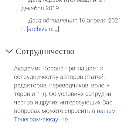
декабря 2019 г.
Дата обновления
: 16 апреля 2021
г. [
archive.org
]
Сотрудничество
Академия Корана при­гла­ша­ет к
сотруд­ни­чест­ву авторов статей,
редакто­ров, пере­вод­чи­ков, волон­
тёров и т. д. Об ус­ло­виях сотрудни­
чест­ва и других интере­сую­щих Вас
вопросах мо­же­те спросить в
на­шем
Те­ле­грам-ак­каунте
.