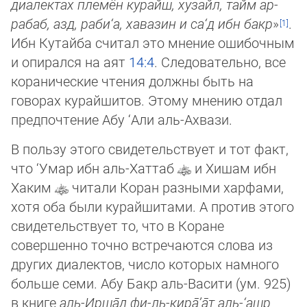
диалектах племён курайш, хузайл, тайм ар-
рабаб, азд, раби‘а, хавазин и са‘д ибн бакр
»
.
Ибн Кутайба считал это мнение ошибочным
и опирался на аят
14:4
. Следовательно, все
коранические чтения должны быть на
говорах курайшитов. Этому мнению отдал
предпочтение Абу ‘Али аль-Ахвази.
В пользу этого свидетельствует и тот факт,
что ‘Умар ибн аль-Хаттаб
и Хишам ибн
Хаким
читали Коран разными хар­фами,
хотя оба были курайшитами. А против этого
свидетельствует то, что в Коране
совершенно точно встречаются сло­ва из
других диалектов, число которых намного
больше семи. Абу Бакр аль-Васити (ум. 925)
в книге
аль-Ирша̄д фи-ль-ки­ра̄’а̄т аль-‘ашр