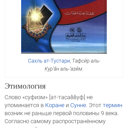
Сахль ат-Тустари
,
Тафсӣр аль-
К̣ур’а̄н аль-‘аз̣ӣм
.
Этимология
Слово «суфизм» [ат-тас̣ав̌в̌уф] не
упоминается в
Коране
и
Сунне
. Этот
термин
возник не раньше первой половины 9 века.
Согласно самому распространённому