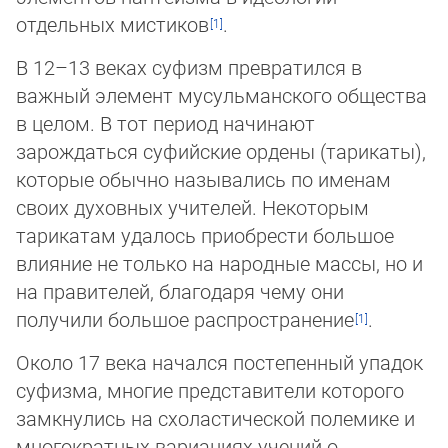
отдельных мистиков
.
В 12–13 веках суфизм превратился в
важный элемент мусульманского общества
в це­лом. В тот период начинают
зарождаться суфийские ордены (тарикаты),
которые обыч­но назывались по именам
своих духовных учителей. Некоторым
тарикатам уда­лось приобрести большое
влияние не только на народные массы, но и
на правите­лей, бла­годаря чему они
получили большое распространение
.
Около 17 века начался постепенный упадок
суфизма, многие представители которого
замкнулись на схоластической полемике и
многократных вариациях учений о