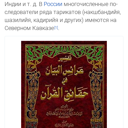
Индии и т. д. В
России
многочисленные по­
сле­до­ватели ряда тарикатов (накшбандийя,
шазилийя, кадирийя и других) имеются на
Северном Кав­казе
.