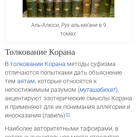
Аль-Алюси,
Рух аль-ма‘ани
в 9
томах.
Толкование Корана
В
толковании Корана
методы суфизма
отличаются попытками дать объяснение
тем
аятам
, которые относятся к
непостижимым разумом (
муташабихат
),
акцентируют эзо­те­ри­ческие смыслы Корана
и применяют для их понимания аллегории и
ино­ска­за­ния (
тавиль
)
.
Наиболее авторитетными тафсирами, в
которых значительное место отводится