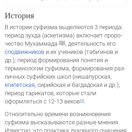
История
В истории суфизма выделяются 3 периода:
период зухда (аскетизма) включает про­ро­
че­ство Мухаммада
ﷺ
, деятельность его
сподвижников
и их учеников (таби‘инов и
др.); период формирования понятия и
терминологии суфизма, формирования раз­
лич­ных суфийских школ (нишапурская,
египетская
, сирийская и багдадская и др.);
пе­ри­од та­ри­ка­тов, которые стали
оформляться с 12-13 веков
.
Относительно времени возникновения
суфизма высказываются разные мнения.
Из­ве­стно, что практика духовного очищения