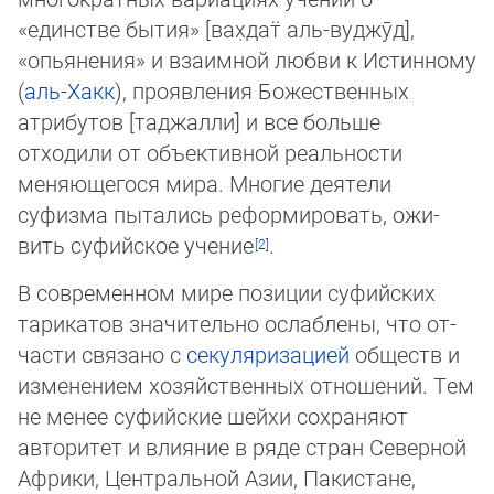
«единстве бытия» [вах̣дат̈ аль-вуджӯд],
«опьянения» и взаимной любви к Истинному
(
аль-Хакк
), про­яв­ле­ния Божественных
атрибутов [таджалли] и все больше
отходили от объек­тив­ной ре­аль­ности
меняющегося мира. Многие деятели
суфизма пытались реформиро­вать, ожи­
вить суфийское учение
.
В современном мире позиции суфийских
тарикатов значительно ослаблены, что от­
час­ти связано с
секуляризацией
обществ и
изменением хозяйственных отношений. Тем
не менее суфийские шейхи сохраняют
авторитет и влияние в ряде стран Северной
Африки, Центральной Азии, Пакистане,