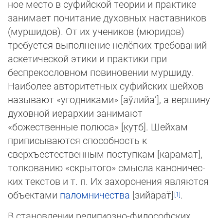
ное мес­то в суфийской теории и практике
занимает почитание духовных наставников
(мур­ши­дов). От их учеников (мюридов)
требуется выполнение нелёгких требований
аске­ти­ческой этики и практики при
беспрекословном повиновении муршиду.
Наибо­лее ав­то­ри­тетных суфийских шейхов
называют «угодниками» [аўлийа’], а вер­ши­ну
духовной иерархии занимают
«божественные полюса» [к̣ут̣б]. Шейхам
припи­сы­ва­ют­ся спо­соб­ность к
сверхъестественным поступкам [карамат],
толкованию «скры­того» смыс­ла ка­но­ни­чес­
ких текс­тов и т. п. Их захоронения являются
объектами
палом­ни­чес­тва
[зи­йа̄­рат̈]
.
В становлении религиозно-философских