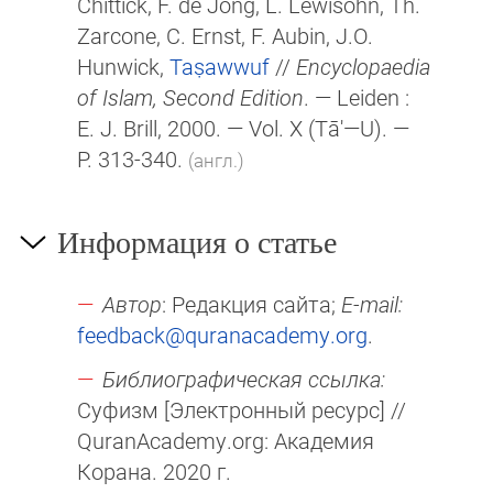
Chittick, F. de Jong, L. Lewisohn, Th.
Zarcone, C. Ernst, F. Aubin, J.O.
Hunwick,
Taṣawwuf
//
Encyclopaedia
of Islam, Second Edition
. — Leiden :
E. J. Brill
, 2000. — Vol. X (Tā'—U). —
P. 313-340.
(англ.)
Информация о статье
Автор
: Редакция сайта;
E-mail:
feedback@quranacademy.org
.
Библиографическая ссылка:
Суфизм [Электронный ресурс] //
QuranAcademy.org: Академия
Корана. 2020 г.