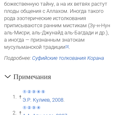
божественную тайну, а на их ветвях растут
плоды общения с Ал­ла­хом. Иногда такого
рода эзотерические истолкования
приписываются ранним мистикам (Зу-н-Нун
аль-Мисри, аль-Джу­найд аль-Багдади и др.),
а иногда — признанным знатокам
мусульманской традиции
.
Подробнее:
Суфийские толкования Корана
Примечания
1
2
3
4
5
Э.Р. Кулиев, 2008
.
1
2
3
4