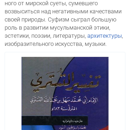
но­го от мирской суеты, сумевшего
возвыситься над негативными качествами
сво­ей при­роды. Суфизм сыграл большую
роль в развитии мусульманской этики,
эстетики, поэ­зии, литературы,
архитектуры
,
изобразительного искусства, музыки.