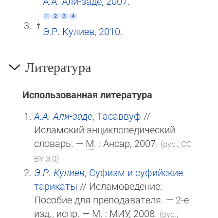
А.А. Али-заде, 2007
.
1
2
3
4
Э.Р. Кулиев, 2010
.
Литература
Использованная литература
А.А. Али-заде
,
Тасаввуф
//
Исламский энциклопедический
словарь. —
М
. : Ансар, 2007.
(рус.; CC
BY 3.0)
Э.Р. Кулиев
,
Суфизм и суфийские
тарикаты
// Исламоведение:
Пособие для преподавателя. — 2-е
изд., испр. —
М
. :
МИУ
, 2008.
(рус.;