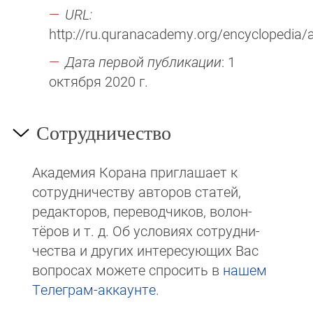
URL:
http://ru.quranacademy.org/encyclopedia/a
Дата первой публикации
: 1
октября 2020 г.
Сотрудничество
Академия Корана при­гла­ша­ет к
сотруд­ни­чест­ву авторов статей,
редакто­ров, пере­вод­чи­ков, волон­
тёров и т. д. Об ус­ло­виях сотрудни­
чест­ва и других интере­сую­щих Вас
вопросах мо­же­те спросить в
на­шем
Те­ле­грам-ак­каунте
.