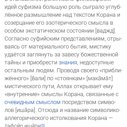
идей суфизма большую роль сыграло уг­луб­
лён­ное размышление над текстом Корана и
созерцание его эзотерического смысла в
особом экстатическом состоянии [ваджд].
Согласно суфийским пред­ставлениям, от­ры­
ва­ясь от материального бытия, мистику
удаётся заглянуть за завесу божест­вен­ной
тайны и приобрести
знания
, недоступные
остальным людям. Проводя своего «приб­ли­
жён­ного» [в̌али] по «стоянкам» [мака̄ма̄т]
мистического пути, Аллах открывает ему
«внут­рен­ние» смыслы Корана, связанные с
очевидным смыслом
посредством сим­во­
лов [иша̄ра]. Отсюда и название символико-
аллегорического истолкования Корана —
таф­сӣр иша̄­ри
.