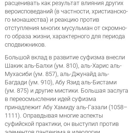
расценивать как результат влияния других
вероисповеданий (в частности, хрис­ти­ан­ско­
го монашества) и реакцию против
отступления многих мусульман от скром­но­
го об­ра­за жиз­ни, характерного для периода
сподвижников.
Большой вклад в развитие суфизма внесли
Шакик аль-Балхи (ум. 810), аль-Харис аль-
Мухасиби (ум. 857), аль-Джунайд аль-
Багдади (ум. 910), Абу Язид аль-Бистами
(ум. 875) и другие мистики. Большая заслуга
в переосмыслении идей суфизма
принадлежит Абу Хамиду аль-Газали (1058–
1111). Оправдывая многие аспекты
суфийской практики, он выступил против
элементов пантеизма в идеологии