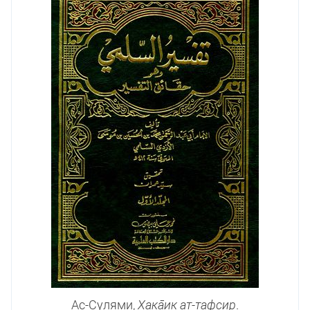
Ас-Сулями,
Х̣ак̣а̄ик̣ ат-тафсир
.