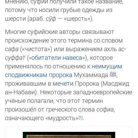
мнению, су­фии получили такое название,
потому что носили грубые одежды из
шерсти (араб.
с̣ӯф
— «шерсть»).
Многие суфийские авторы связывают
происхождение этого термина со словом
сафа
(«чистота») или выражением
ахль ас̣-
с̣уффат̈
(«
обитатели навеса
»), которое
приме­ня­лось по отношению к
неимущим
сподвижникам
пророка
Мухаммада
ﷺ
,
прожи­вав­шим в
ме­че­ти
Пророка (Масджид
ан-Набави). Некоторые западно­европей­ские
учё­ные по­ла­га­ли, что этот термин
произошёл от греческого слова
софиа
,
означаю­ще­го «муд­рость»
.