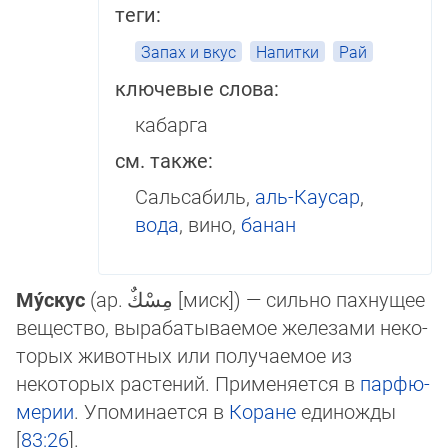
теги:
Запах и вкус
Напитки
Рай
ключевые слова:
кабарга
см. также:
Сальсабиль,
аль-Каусар
,
вода
, вино,
банан
Му́скус
(ар.
مِسْكٌ
[миск]‎) — сильно пахнущее
вещество, вырабатываемое железами не­ко­
то­рых животных или получаемое из
некоторых растений. Применяется в
парфю­
ме­рии
. Упоминается в
Коране
единожды
[
83:26
].