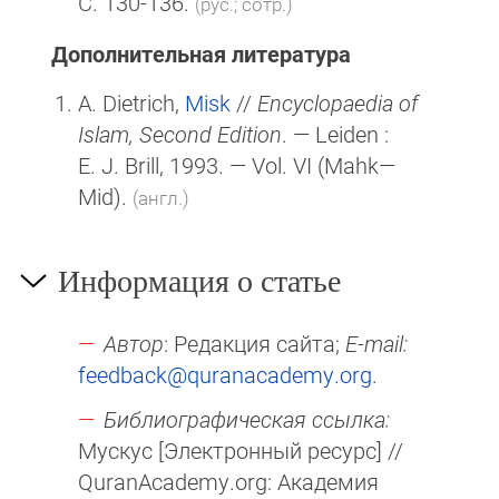
С. 130-136.
(рус.; сотр.)
Дополнительная литература
A. Dietrich,
Misk
//
Encyclopaedia of
Islam, Second Edition
. — Leiden :
E. J. Brill
, 1993. — Vol. VI (Mahk—
Mid).
(англ.)
Информация о статье
Автор
: Редакция сайта;
E-mail:
feedback@quranacademy.org
.
Библиографическая ссылка:
Мускус [Электронный ресурс] //
QuranAcademy.org: Академия