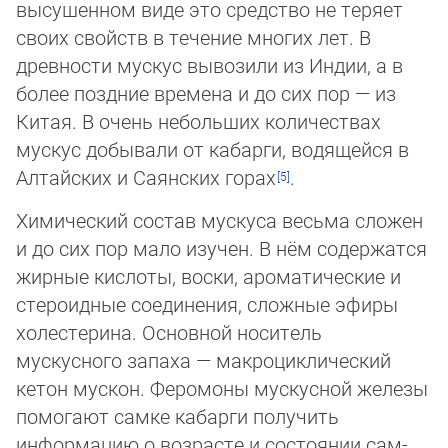
высушенном виде это средство не теряет
своих свойств в те­че­ние многих лет. В
древности мускус вывозили из Индии, а в
более поздние времена и до сих пор — из
Китая. В очень не­боль­ших ко­ли­чествах
мускус добывали от кабарги, водящейся в
Алтайских и Саянских горах
.
Химический состав мускуса весьма сложен
и до сих пор мало изучен. В нём содержатся
жирные кислоты, воски, аро­ма­ти­чес­кие и
стероидные соединения, сложные эфиры
холестерина. Основной носитель
мускусного запаха — макроцик­ли­чес­кий
кетон мускон. Феромоны мускусной железы
помогают самке кабарги получить
информацию о возрасте и состоя­нии сам­