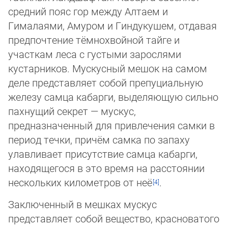
средний пояс гор меж­ду Ал­таем и
Гималаями, Амуром и Гиндукушем, отдавая
предпочтение тём­но­хвой­ной тай­ге и
участкам леса с густыми зарослями
кустарников. Мускусный мешок на са­мом
де­ле представляет собой препуциальную
железу самца кабарги, выде­ляю­щую силь­но
пах­нущий секрет — мускус,
предназначенный для привлечения самки в
период течки, при­чём самка по запаху
улавливает присутствие самца кабарги,
находя­ще­го­ся в это время на расстоянии
нескольких километров от неё
.
Заключенный в мешках мускус
представляет собой вещество, красноватого