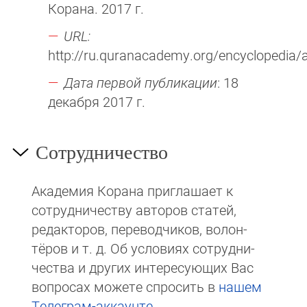
Корана. 2017 г.
URL:
http://ru.quranacademy.org/encyclopedia/a
Дата первой публикации
: 18
декабря 2017 г.
Сотрудничество
Академия Корана при­гла­ша­ет к
сотруд­ни­чест­ву авторов статей,
редакто­ров, пере­вод­чи­ков, волон­
тёров и т. д. Об ус­ло­виях сотрудни­
чест­ва и других интере­сую­щих Вас
вопросах мо­же­те спросить в
на­шем
Те­ле­грам-ак­каунте
.