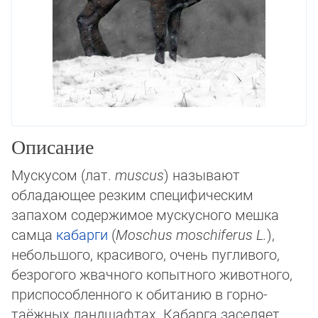
Описание
Мускусом (лат.
muscus
) называют
обладающее резким специфическим
запахом со­дер­жимое мускусного мешка
самца
кабарги
(
Moschus moschiferus L.
),
небольшого, кра­си­во­го, очень пугливого,
безрогого жвачного копытного животного,
приспо­соб­лен­но­го к обитанию в горно-
таёжных ландшафтах. Кабарга заселяет