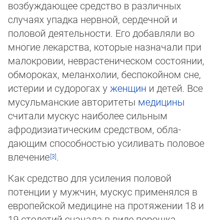
возбуждающее средство в различных
случаях упадка нерв­ной, сердечной и
половой деятельности. Его добавляли во
многие лекарства, ко­то­рые назначали при
малокровии, неврастеническом состоянии,
обмороках, мелан­хо­лии, бес­по­койном сне,
истерии и судорогах у
женщин
и детей. Все
мусульман­ские ав­то­ри­те­ты
медицины
считали мускус наиболее сильным
афродизиа­ти­чес­ким сред­ством, об­ла­
дающим способностью усиливать половое
влечение
.
Как средство для усиления половой
потенции у мужчин, мускус применялся в
евро­пей­ской медицине на протяжении 18 и
19 столетий сначала в виде порошка,