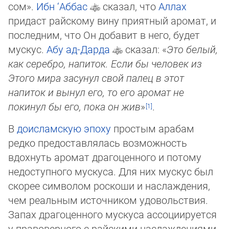
сом».
Ибн ‘Аббас
сказал, что
Аллах
придаст рай­ско­му вину приятный аромат, и
последним, что Он добавит в него, будет
мускус.
Абу ад-Дарда
сказал: «
Это белый,
как серебро, напиток. Если бы человек из
Этого мира за­су­нул свой палец в этот
напиток и вынул его, то его аромат не
покинул бы его, по­ка он жив
»
.
В
доисламскую эпоху
простым арабам
редко предоставлялась возможность
вдохнуть аромат драгоценного и потому
недоступного мускуса. Для них мускус был
скорее сим­волом роскоши и наслаждения,
чем реальным источником удовольствия.
Запах дра­го­ценного мускуса ассоциируется
у правоверного с райскими наслаждениями,