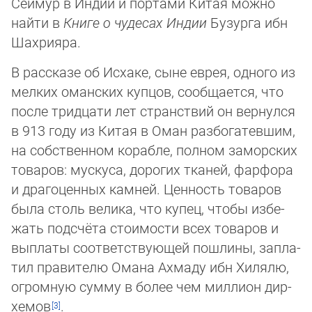
Сеймур в Индии и портами Китая можно
найти в
Книге о чудесах Ин­дии
Бузурга ибн
Шахрияра.
В рассказе об Исхаке, сыне еврея, одного из
мелких оманских купцов, сообщается, что
после тридцати лет странствий он вернулся
в 913 году из Китая в Оман разбогатевшим,
на собственном корабле, полном заморских
товаров: мускуса, дорогих тканей, фарфора
и драгоценных камней. Ценность товаров
была столь велика, что купец, чтобы из­бе­
жать подсчёта стоимости всех товаров и
выплаты соответствующей пошлины, зап­ла­
тил правителю Омана Ахмаду ибн Хилялю,
огромную сумму в более чем миллион дир­
хе­мов
.