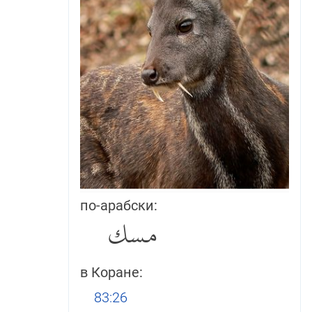
по-арабски:
مسك
в Коране:
83:26