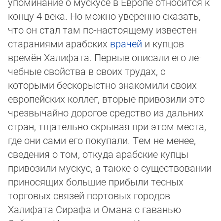
упоминание о мускусе в Европе относится к
концу 4 века. Но можно уверенно сказать,
что он стал там по-настоящему известен
ста­раниями арабских
врачей
и купцов
времён Халифата. Первые описали его ле­
чеб­ные свойства в своих трудах, с
которыми бескорыстно знакомили своих
европей­ских кол­лег, вторые привозили это
чрезвычайно дорогое средство из дальних
стран, тща­тель­но скрывая при этом места,
где они сами его покупали. Тем не менее,
све­де­ния о том, откуда арабские купцы
привозили мускус, а также о существовании
при­но­ся­щих боль­шие прибыли тесных
торговых связей портовых городов
Халифата Сирафа и Ома­на с гаванью