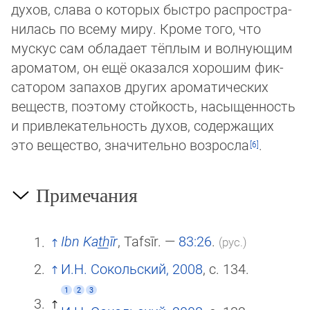
духов, слава о которых быстро рас­прос­тра­
ни­лась по всему миру. Кроме того, что
мускус сам обладает тёплым и волнующим
ароматом, он ещё оказался хо­ро­шим фик­
сатором запахов других ароматических
веществ, поэтому стойкость, насыщенность
и привлекательность духов, со­дер­жа­щих
это вещество, значительно возросла
.
Примечания
Ibn Kat̲h̲īr
, Tafsīr. —
83:26
.
(рус.)
И.Н. Сокольский, 2008
, с. 134.
1
2
3