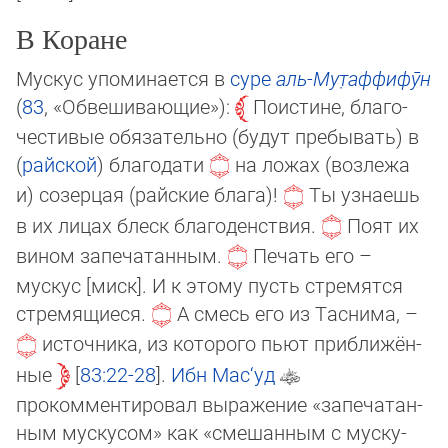
В Коране
Мускус упоминается в
суре
аль-Му­т̣аф­фи­фӯн
(
83
, «Об­ве­ши­ваю­щие»):
Поистине, бла­го­
честивые обязательно (будут пребывать) в
(
райской
) благодати
на ложах (воз­ле­жа
и) созерцая (райские блага)!
Ты узнаешь
в их лицах блеск благоденствия.
По­ят их
вином запечатанным.
Печать его –
мускус [миск]. И к этому пусть стре­мят­ся
стремящиеся.
А смесь его из Таснима, –
источника, из которого пьют приб­ли­жён­
ные
83:22-28
.
Ибн Мас‘уд
прокомментировал выражение «запе­ча­тан­
ным мус­кусом» как «смешанным с муску­