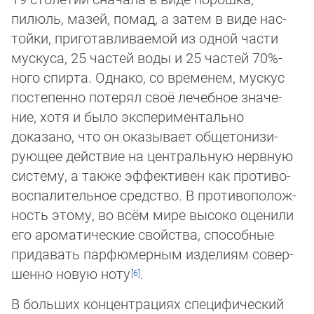
пилюль, мазей, помад, а затем в виде нас­
той­ки, приготавливаемой из одной части
мус­ку­са, 25 частей воды и 25 частей 70%-
ного спирта. Однако, со временем, мускус
пос­те­пен­но потерял своё лечебное зна­че­
ние, хотя и было экспериментально
доказано, что он оказывает обще­то­ни­зи­
рую­щее действие на центральную нерв­ную
систему, а также эффективен как противо­
воспалительное средство. В противо­по­лож­
ность этому, во всём мире вы­со­ко оценили
его ароматические свойства, способные
придавать парфю­мер­ным из­де­ли­ям со­вер­
шен­но новую ноту
.
В больших концентрациях специфический