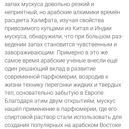
запах мускуса довольно резкий и
неприятный, но арабские алхимики времён
рас­цве­та Халифата, изучая свойства
привозимого купцами из Китая и Индии
мускуса, обнаружили, что при большом раз­
ве­де­нии запах становится чувственным и
завораживающим. Примерно в это же
самое время арабские учёные внесли ещё
один решающий вклад в развитие
современной парфюмерии, возродив к
жизни технику перегонки жидких и твердых
тел, ос­но­ва­тельно забытую в Европе.
Благодаря этим двум открытиям, мускус
нашёл применение в парфюмерии, где его
спир­то­вой раствор стали использовать для
создания популярных на арабском Востоке