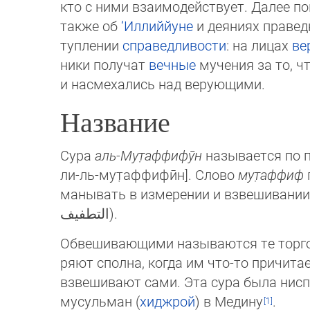
кто с ними взаимо­дейст­вует. Да­лее п
так­же об
‘Ил­лий­йу­не
и дея­ниях правед­
туп­ле­нии
спра­вед­ливости
: на лицах
ве
ни­ки по­лу­чат
веч­ные
мучения за то, ч
и нас­ме­ха­лись над ве­рую­щи­ми.
Название
Сура
аль-Мут̣аффифӯн
называется по п
ли-ль-мут̣аффифӣн]. Слово
му­т̣аф­фиф
ма­ны­вать в изме­ре­нии и взвеши­вании
التطفيف
‎).
Обвешивающими называются те торгов
ря­ют сполна, когда им что-то причита
взве­ши­ва­ют сами. Эта сура была нис
му­суль­ман (
хиджрой
) в Медину
.