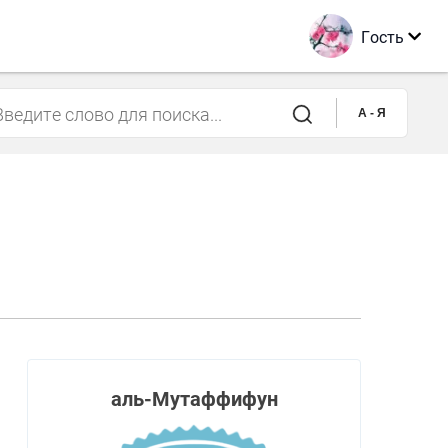
Гость
A - Я
аль-Мутаффифун