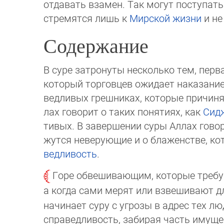
от­да­вать взамен. Так могут поступать
стре­мят­ся лишь к
Мирской жизни
и не 
Содержание
В суре затронуты несколько тем, перва
который тор­говцев ожидает наказание.
вед­ливых грешниках, ко­то­рые причин
лах го­во­рит о таких понятиях, как
Сид
ти­вых. В заверше­нии суры Аллах гов
жут­ся неверующие и о блаженстве, к
вед­ли­вость
.
Горе обвешивающим, которые требую
а когда сами мерят или взвешивают дл
на­чи­на­ет суру с угрозы в адрес тех 
спра­вед­ли­вость, забирая часть иму­щ