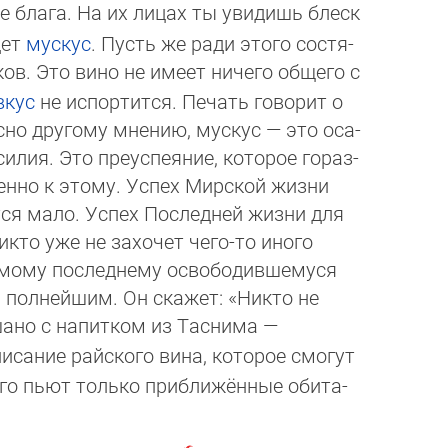
е блага. На их лицах ты увидишь блеск
дет
мускус
. Пусть же ради этого со­стя­
в. Это вино не имеет ничего об­ще­го с
вкус
не испортится. Печать го­во­рит о
сно другому мнению, мускус — это оса­
я. Это пре­ус­пея­ние, ко­то­рое го­раз­
нно к этому. Успех Мир­ской жиз­ни
ся мало. Успех Пос­лед­ней жиз­ни для
то уже не за­хо­чет че­го-то ино­го
 послед­не­му ос­во­бо­див­ше­му­ся
полнейшим. Он ска­жет: «Ни­кто не
но с напит­ком из Тас­ни­ма —
исание райского ви­на, ко­то­рое смо­гут
о пьют только при­бли­жён­ные оби­та­