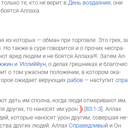
 только те, кто не верит в
День воздаяния
, они
бо­ят­ся Аллаха.
я из которых — обман при торговле. Это грех, з
 Но также в суре говорится и о прочих нес­пра­
яют вред людям и не бо­ят­ся Аллаха
. За­тем Ал­
ж­жин
и
‘Иллиййун
, о делах грешни­ках и благо­чес
орит о том ужасном положении, в котором ока­
оторое ожидает верующих
рабов
— наступит
спра
т дать им сполна, когда люди отмеривают им,
я других, то наносят им урон
83:1-3
. Аллах
людей, которые наносят урон другим, совершая не­
ес­тва других людей. Аллах
Спра­вед­ливый
и Он