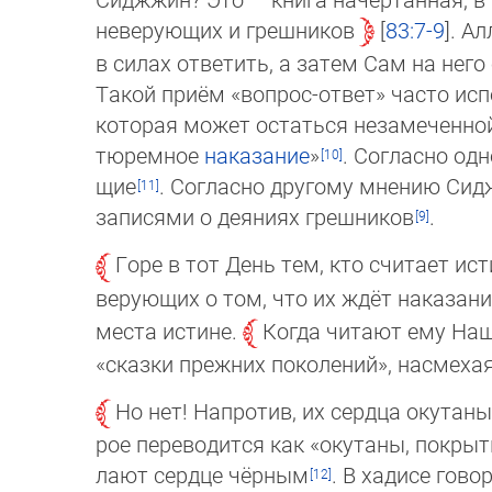
неверующих и греш­ни­ков
83:7-9
. Ал
в силах ответить, а затем Сам на нег
Такой приём «вопрос-ответ» часто испо
которая может остаться незаме­ченной
тю­ремное
наказание
»
. Согласно од
щие
. Со­глас­но другому мнению Си
за­пи­сями о деяниях греш­ни­ков
.
Горе в тот День тем, кто считает и
ве­рую­щих о том, что их ждёт нака­за­н
места истине.
Когда читают ему Наши
«сказ­ки прежних поколений», насме­
Но нет! Напротив, их сердца окутаны
рое переводится как «окутаны, по­кры­
ла­ют сердце чёрным
. В хадисе гово