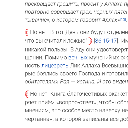
пре­кра­щает грешить, просит у Аллаха 
повторно совер­шает грех, чёрных пятен
тывание», о котором говорит Аллах
»
.
Но нет! В тот День они будут отделен
что вы считали ложью“
86:15-17
. И
ни­какой пользы. В Аду они удосто­веря
ща­ний. Помимо
вечных
мучений их ожи
ность
ли­це­зреть
Лик Аллаха Всевыш­нег
рые боялись своего Гос­пода и гото­в
оби­тателями Рая — ис­ти­на. И это виде
Но нет! Книга благочестивых окаже
ря­ет приём «вопрос-ответ», чтобы об
мне­ниям, это особое место наверху н
чер­тан­ная, в которой запи­са­ны все д