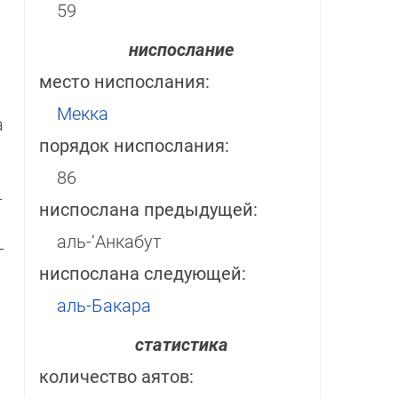
59
ниспослание
место ниспослания:
Мекка
а
порядок ниспослания:
86
­
ниспослана предыдущей:
аль-‘Анкабут
­
ниспослана следующей:
аль-Бакара
статистика
количество аятов: