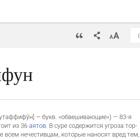
ифун
­т̣аф­фи­фӯн] — букв. «обве­ши­вающие»‎) — 83-я
тоит из 36
аятов
. В суре со­дер­жится угроза тор­
же всем не­чес­тивцам, которые наносят вред тем,