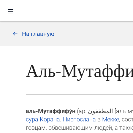
На главную
Аль-Мутафф
аль-Мутаффифу́н
(ар.
المطففون
[аль-му
сура
Ко­ра­на
.
Ниспослана
в
Мекке
, сос
гов­цам, об­ве­ши­ваю­щим людей, а так