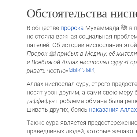
Обстоятельства нисп
В обществе
пророка
Мухаммада
ﷺ
в п
но стояла важ­ная социальная проблема
па­телей. Об ис­то­рии нис­пос­лания этой
Пророк
ﷺ
прибыл в Медину, её жи­тели
и Все­бла­гой Аллах ниспослал суру «Го­
ри­вать чест­но
»
.
Аллах ниспослал суру, строго пре­дост
но­сят урон другим, а сами свою меру
т̣аф­фи­фӯн
проблема об­ма­на была решен
ши­вать дру­гих, боясь
наказа­ния Ал­ла­
Также сура является предо­сте­ре­же­ни
пра­вед­ливых людей, которые желают в