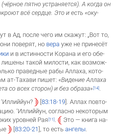
(чёрное пятно устраняется). А ког­да он
кроют всё серд­це. Это и есть «оку­
т в Ад, после чего им скажут: „Вот то,
 они поверят, но
вера
уже не принесёт
ики
и в истин­ности Корана и его обе­
 лишены такой милости, как воз­мож­
лько правед­ные рабы Аллаха, ко­то­
ам ат-Тахави пишет: «
Видение Ал­ла­ха
а со всех сторон) и без об­ра­за
»
.
е ‘Иллиййун?
83:18-19
. Аллах пов­то­
ию. ‘Иллиййун, согласно неко­то­рым
­ких уровней Рая
.
Это — кни­га на­
ные
83:20-21
, то есть
ангелы
.