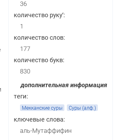
36
количество руку‘:
1
количество слов:
177
е
количество букв:
830
дополнительная информация
и
теги:
Мекканские суры
Суры (алф.)
ключевые слова:
аль-Мутаффифин