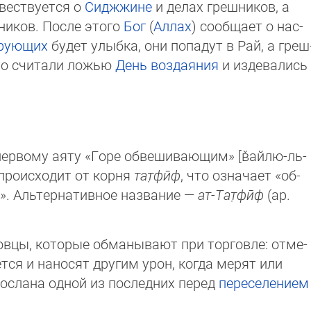
овест­вуется о
Сиджжине
и делах грешников, а
ни­ков. После этого
Бог
(
Аллах
) со­общает о нас­
рующих
бу­дет улыбка, они по­па­дут в Рай, а греш
то счи­тали ло­жью
День воздаяния
и изде­ва­лись
ервому аяту «Горе обвеши­ваю­щим» [в̌айлю-ль-
про­ис­ходит от корня
тат̣фӣф
, что оз­на­ча­ет «об­
». Альтер­натив­ное наз­вание —
ат-Тат̣фӣф
(ар.
цы, которые обманывают при торговле: от­ме­
ется и наносят другим урон, когда мерят или
послана одной из пос­лед­них перед
переселением