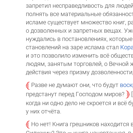
за­пре­тил нес­пра­вед­ли­вость для лю
пол­нять все ма­тери­аль­ные обязанно
ис­ла­ме сущест­вует множество книг,
о до­зво­лен­ных и зап­рет­ных ве­щах
нуж­да­лись в поста­нов­ле­ниях, которы
ста­нов­лений на за­ре ис­лама стал
Кор
и это по­зво­ли­ло из­менить всё обще
лю­дям, заня­тым тор­говлей, о Вечной
дей­ст­вия через призму дозволенности
Разве не думают они, что будут
вос
предстанут перед Господом миров?
когда ни одно дело не скроется и всё бу
у них отчёта.
Но нет! Книга греш­ни­ков нахо­дит­с
Сиджжин? Это — книга начертанная, в 