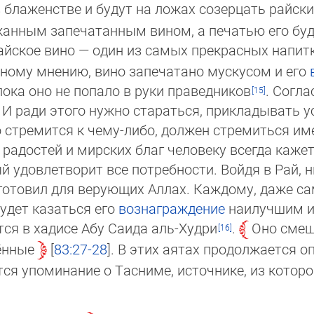
в блаженстве и будут на ложах созерцать райски
жанным запечатанным вином, а печатью его бу
Райское вино — один из самых прекрасных напитко
дному мнению, вино запечатано мускусом и его
 пока оно не попало в руки праведников
. Согла
. И ради этого нужно стараться, прикладывать усили
 стремится к чему-либо, дол­жен стремиться име
и радостей и мирских благ человеку всегда кажет
удов­летворит все потреб­ности. Войдя в Рай, ник
­товил для верующих Аллах. Каждому, даже самому
будет казаться его
вознаграждение
наилуч­шим и 
ится в хадисе Абу Саида аль-Худри
.
Оно смеша
ённые
83:27-28
. В этих аятах продол­жается оп
я упоми­нание о Тасниме, источ­нике, из которог