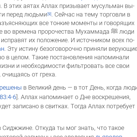
дей. В этих аятах Аллах призывает мусуль­ман вы­
сти перед людьми
. Сейчас на тему торговли в
 разъясняющих все тонкие моменты и говорящих
. Уже во времена пророчества Мухаммада
ﷺ
люди
е испра­вят их положение. И источ­ни­ком всех по­
ан
. Эту истину безоговорочно приняли ве­рую­щи
ство в целом. Такие постановления напомина­ли
 жизни и необходимости фильтро­вать все свои
, очищаясь от греха.
крешены
в Великий день — в тот День, когда лю­д
83:4-6
. Аллах напоминает о Дне вос­кре­ше­ния,
дет записано в свитках. Тогда Аллах по­тре­бу­ет
я в Сиджжине. Откуда ты мог знать, что такое
ко­то­рой записаны все злодеяния
дьяволов
,