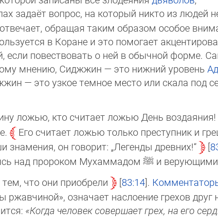
лах задаёт вопрос, на ко­то­рый никто из лю­дей н
о отвечает, обращая таким образом особое вним
ль­зуется в Коране и это помогает акценти­рова
, если повест­вовать о ней в обычной форме. С
ному мнению, Сиджжин — это нижний уровень
А
джжин — это узкое темное место или скала под 
стину ложью, кто считает ложью День воздаяния!
ие.
Его считает ложью только преступник и гр
 знамения, он говорит: „Легенды древних!“
8
хаясь над пророком Мухам­мадом
ﷺ
и верующими,
 тем, что они приобрели
83:14
.
Комментатор
ты ржавчиной», означает наслоение грехов друг н
рится:
«Когда человек совершает грех, на его сер