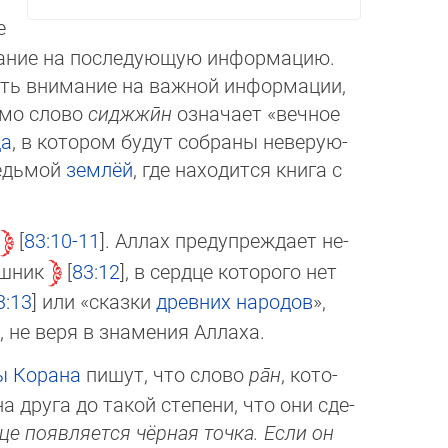
е
ание на последующую ин­фор­ма­цию.
ть внимание на важной ин­фор­ма­ции,
амо слово
сиджжӣн
означа­ет «веч­ное
да
, в котором будут собра­ны не­ве­рую­
седьмой
землёй
, где находит­ся кни­га с
83:10-11
. Ал­лах предупреждает не­
ешник
83:12
, в сердце которого нет
3:13
или «сказки
древних наро­дов
»,
 не веря в знамения Аллаха.
ы Корана
пишут, что слово
ра̄н
, ко­то­
а друга до такой степени, что они сде­
дце появляется чёрная точка. Если он