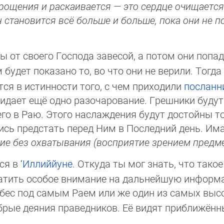
прощения и раскаи­вается — это сердце очищается 
 стано­вится всё больше и больше, пока они не по
ы от своего Господа завесой, а потом они попаду
м будет показано то, во что они не верили. Тогда
тся в истинности того, с чем прихо­ди­ли
посланн
дает ещё одно разо­чаро­вание. Грешники будут
о в Раю. Этого наслаж­дения будут достойны то
ились предстать перед Ним в Последний день. Им
ние без охваты­вания (восприятие зрением предмет
тся в
‘Иллиййуне
. Откуда ты мог знать, что тако
ратить особое внимание на дальнейшую информац
ебес под самым Раем или же один из самых вы­со
обрые деяния правед­ни­ков. Её видят приб­лижён­