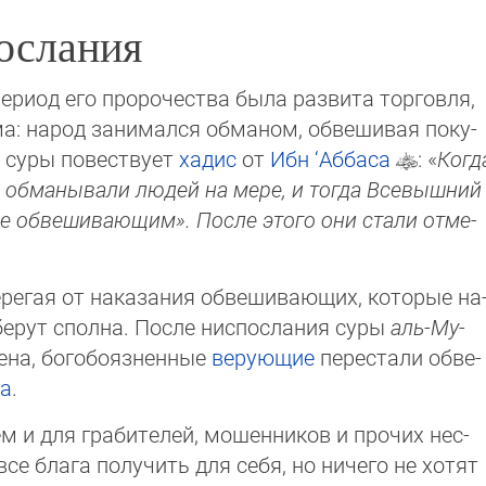
ослания
ериод его пророчества бы­ла развита торговля,
: народ занимался обманом, об­ве­ши­вая по­ку­
 суры по­вест­ву­ет
хадис
от
Ибн ‘Аббаса
: «
Ког­д
 обманывали людей на ме­ре, и тогда Все­выш­ний
ре об­веши­вающим». После этого они ста­ли от­ме­
ерегая от наказания об­ве­ши­вающих, которые на
 берут сполна. После ниспослания суры
аль-Му­
а, бого­бо­яз­нен­ные
верующие
пере­ста­ли об­ве­
ха
.
ем и для граби­телей, мошен­ников и прочих нес­
се блага получить для себя, но ничего не хо­тят