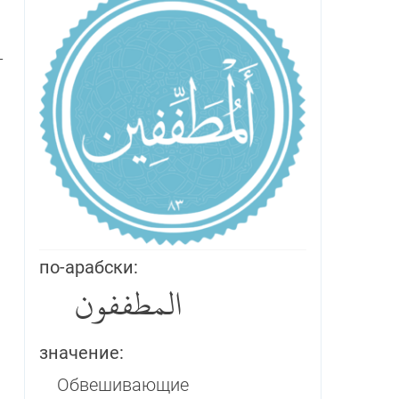
­
по-арабски:
المطففون
значение:
Обвешивающие