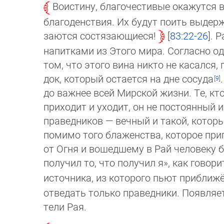
Воистину, благочестивые ока­жутся 
благоденствия. Их будут поить выдер
заются состязающиеся!
83:22-26
. 
напитками из Этого мира. Согласно о
том, что этого вина никто не касался,
док, который остается на дне сосуда
до важнее всей Мирской жизни. Те, кто
приходит и уходит, он не посто­янный 
правед­ников — вечный и такой, который 
помимо того блаженства, которое приго
от Ог­ня и вошедшему в Рай человеку 
получил то, что получил я», как говор
источника, из которого пьют прибли­ж
отведать только праведники. Появ­ляетс
тели Рая.