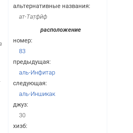
альтернативные названия:
ат-Тат̣фӣф
расположение
номер:
а
83
предыдущая:
аль-Инфитар
­
следующая:
аль-Иншикак
джуз:
30
хизб: