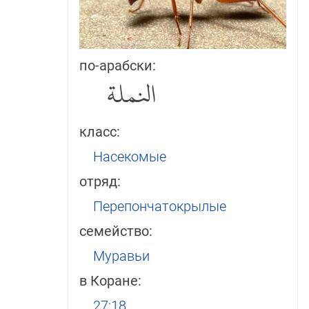
по-арабски:
النملة
класс:
Насекомые
отряд:
Перепончатокрылые
семейство:
Муравьи
в Коране:
27:18