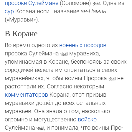
пророке
Сулеймане
(Соломоне)
. Одна из
сур
Корана носит название
ан-Намль
(«Муравьи»).
В Коране
Во время одного из
военных походов
пророка Сулеймана
муравьиха,
упоминаемая в Коране, беспокоясь за своих
сородичей велела им спрятаться в своих
муравейниках, чтобы воины Пророка
не
растоптали их. Согласно некоторым
комментаторов
Ко­ра­на, этот призыв
муравьихи дошёл до всех остальных
муравьёв. Она знала о том, нас­коль­ко
огромно и могущественно
войско
Сулеймана
, и понимала, что воины Про­