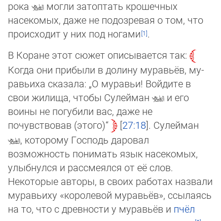
ро­ка
могли затоптать крошечных
насекомых, даже не подозревая о том, что
про­ис­хо­дит у них под ногами
.
В Коране этот сюжет описывается так:
Когда они прибыли в долину муравьёв, му­
ра­вьи­ха сказала: „О муравьи! Войдите в
свои жилища, чтобы Сулейман
и его
воины не погубили вас, даже не
почувствовав (этого)“
27:18
. Сулейман
, которо­му Гос­подь даровал
возможность понимать язык насекомых,
улыбнулся и рассмеялся от её слов.
Некоторые авторы, в своих работах назвали
муравьиху «королевой муравьёв», ссы­ла­ясь
на то, что с древности у муравьёв и
пчёл