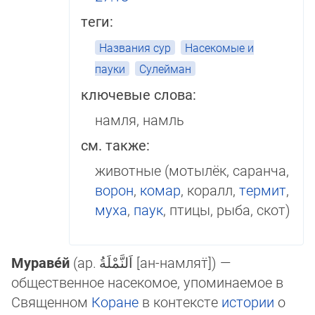
теги:
Названия сур
Насекомые и
пауки
Сулейман
ключевые слова:
намля, намль
см. также:
животные (мотылёк, саранча,
ворон
,
комар
, коралл,
термит
,
муха
,
паук
, птицы, рыба, скот)
Мураве́й
(ар.
اَلنَّمْلَةُ
[ан-намлят̈]‎) —
общественное насекомое, упоминаемое в
Священном
Коране
в контексте
истории
о