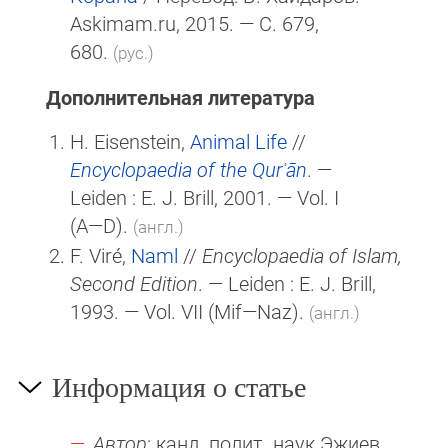
Askimam.ru, 2015. — С. 679,
680.
(рус.)
Дополнительная литература
H. Eisenstein,
Animal Life
//
Encyclopaedia of the Qurʾān
. —
Leiden :
E. J. Brill
, 2001. — Vol. I
(A—D)
.
(англ.)
F. Viré,
Naml
//
Encyclopaedia of Islam,
Second Edition
. — Leiden :
E. J. Brill
,
1993. — Vol. VII (Mif—Naz).
(англ.)
Информация о статье
Автор
: канд. полит. наук Эжиев,