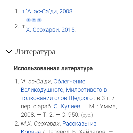
‘А. ас-Са‘ди, 2008
.
1
2
3
Х. Сеохарви, 2015
.
Литература
Использованная литература
‘А. ас-Са‘ди
,
Облегчение
Великодушного, Милостивого в
толковании слов Щедрого
: в 3 т. /
пер. с араб.
Э. Кулиев
. —
М
. : Умма,
2008. — Т. 2. — С. 950.
(рус.)
М.Х. Сеохарви
,
Рассказы из
Корана
/ Перевод: Б. Хайдаров. —