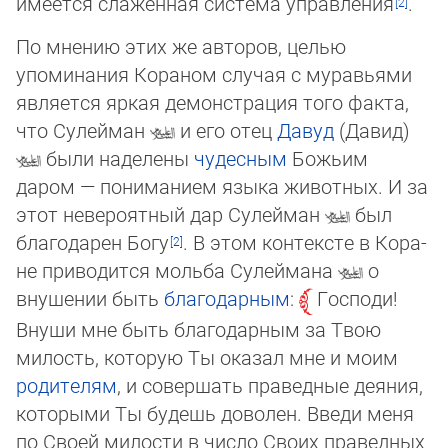
имеется слаженная система управ­ле­ния
.
По мнению этих же авторов, целью
упоминания Кораном случая с мура­вья­ми
яв­ляется яркая демонстрация того факта,
что Сулейман
и его отец
Давуд
(Да­вид)
бы­ли наделены
чудесным
Божьим
даром — пониманием языка животных. И за
этот не­ве­роятный дар Сулейман
был
благодарен Богу
. В этом контексте в Кора­
не при­водится мольба Сулеймана
о
внушении быть
благодарным
:
Господи!
Вну­ши мне быть благодарным за Твою
милость, которую Ты оказал мне и моим
родите­лям
, и со­вершать праведные деяния,
которыми Ты будешь доволен. Введи меня
по Сво­ей ми­лости в число Своих праведных