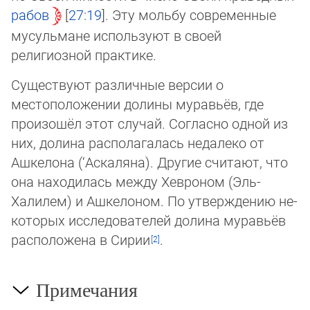
рабов
27:19
. Эту мольбу современные
му­сульмане используют в своей
религиозной практике.
Существуют различные версии о
местоположении долины муравьёв, где
произошёл этот случай. Согласно одной из
них, долина располагалась недалеко от
Ашкелона (‘Ас­ка­ляна). Дру­гие считают, что
она находилась между Хевроном (Эль-
Халилем) и Аш­ке­ло­ном. По ут­вер­жде­нию не­
ко­торых исследователей долина му­ра­вьёв
располо­же­на в Си­рии
.
Примечания