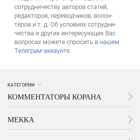
сотруд­ни­чест­ву авторов статей,
редакто­ров, пере­вод­чи­ков, волон­
тёров и т. д. Об ус­ло­виях сотрудни­
чест­ва и других интере­сую­щих Вас
вопросах мо­же­те спросить в
на­шем
Те­ле­грам-ак­каунте
.
КАТЕГОРИИ
КОММЕНТАТОРЫ КОРАНА
МЕККА