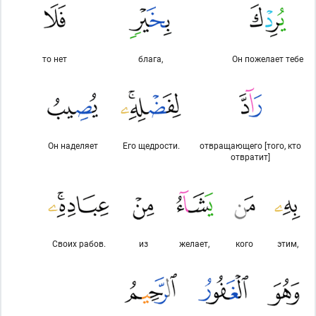
то нет
блага,
Он пожелает тебе
Он наделяет
Его щедрости.
отвращающего [того, кто
отвратит]
Своих рабов.
из
желает,
кого
этим,