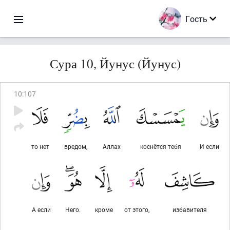
Гость
Сура 10, Йунус (Йунус)
10
:
107
то нет
вредом,
Аллах
коснётся тебя
И если
А если
Него.
кроме
от этого,
избавителя