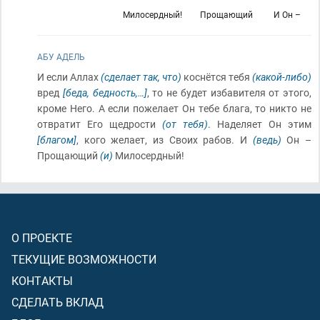
Милосердный!
Прощающий
И Он –
АБУ АДЕЛЬ
И если Аллах
(сделает так, что)
коснётся тебя
(какой-либо)
вред
[беда, бедность,…]
, то не будет избавителя от этого,
кроме Него. А если пожелает Он тебе блага, то никто не
отвратит Его щедрости
(от тебя)
. Наделяет Он этим
[благом]
, кого желает, из Своих рабов. И
(ведь)
Он –
Прощающий
(и)
Милосердный!
О ПРОЕКТЕ
ТЕКУЩИЕ ВОЗМОЖНОСТИ
КОНТАКТЫ
СДЕЛАТЬ ВКЛАД