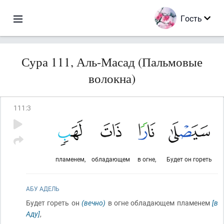
Гость
Сура 111, Аль-Масад (Пальмовые
волокна)
111
:
3
пламенем,
обладающем
в огне,
Будет он гореть
АБУ АДЕЛЬ
Будет гореть он
(вечно)
в огне обладающем пламенем
[в
Аду]
,