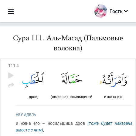
Гость
Сура 111, Аль-Масад (Пальмовые
волокна)
111
:
4
дров,
(являясь) носильщицей
и жена его
АБУ АДЕЛЬ
и жена его – носильщица дров
(тоже будет наказана
вместе с ним)
,