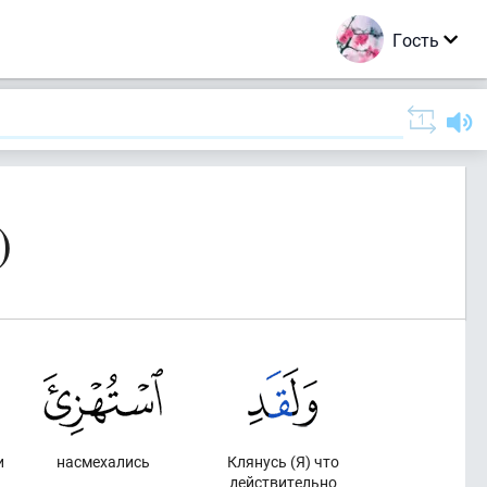
Гость
)
и
насмехались
Клянусь (Я) что
действительно