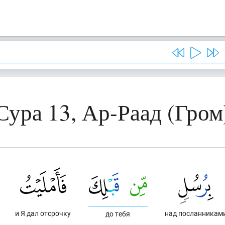
Сура 13, Ар-Раад (Гром
и Я дал отсрочку
над посланникам
до тебя