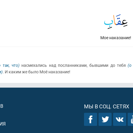
Мое наказание!
так, что)
насмехались над посланниками, бывшими до тебя
(о
м)
. И каким же было Моё наказание!
ОВ
МЫ В СОЦ. СЕТЯХ
ИЯ