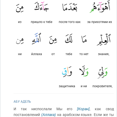
из
пришло к тебе
после того как
за прихотями их
ни
Аллаха
от
тебе
то нет
знания,
защитника
и ни
покровителя,
АБУ АДЕЛЬ
И так ниспослали Мы его
[Коран]
, как свод
постановлений
(Аллаха)
на арабском языке. Если же ты