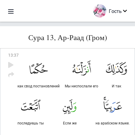
Гость
Сура 13, Ар-Раад (Гром)
13
:
37
как свод постановлений
Мы ниспослали его
И так
последуешь ты
Если же
на арабском языке.